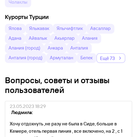
Чолаклы
Курорты Турции
Ялова
Ялыкавак
Ялычифтлик
Авсаллар
Адана
Айвалык
Акьярлар
Алания
Алания (город)
Анкара
Анталия
Анталия (город)
Армуталан
Белек
Ещё 73
Вопросы, советы и отзывы
пользователей
23.05.2023 18:29
Людмила:
Хочу отдохнуть ,не разу не была в Сиде, больше в
Кемере, отель первая линия , все включено, на 2 , с 1