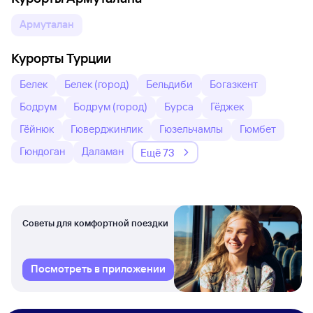
Армуталан
Курорты Турции
Белек
Белек (город)
Бельдиби
Богазкент
Бодрум
Бодрум (город)
Бурса
Гёджек
Гёйнюк
Гюверджинлик
Гюзельчамлы
Гюмбет
Гюндоган
Даламан
Ещё 73
Советы для комфортной поездки
Посмотреть в приложении