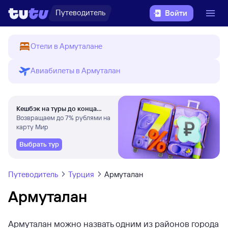
Путеводитель
Войти
Отели в Армуталане
Авиабилеты в Армуталан
Кешбэк на туры до конца
августа
Возвращаем до 7% рублями на
карту Мир
Выбрать тур
Путеводитель
Турция
Армуталан
Армуталан
Армуталан можно назвать одним из районов города