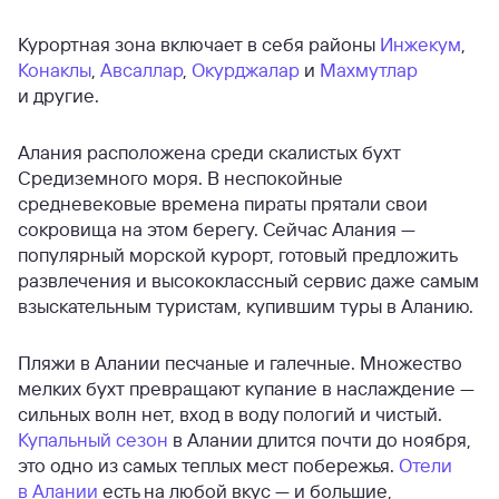
Курортная зона включает в себя районы
Инжекум
,
Конаклы
,
Авсаллар
,
Окурджалар
и
Махмутлар
и другие.
Алания расположена среди скалистых бухт
Средиземного моря. В неспокойные
средневековые времена пираты прятали свои
сокровища на этом берегу. Сейчас Алания —
популярный морской курорт, готовый предложить
развлечения и высококлассный сервис даже самым
взыскательным туристам, купившим туры в Аланию.
Пляжи в Алании песчаные и галечные. Множество
мелких бухт превращают купание в наслаждение —
сильных волн нет, вход в воду пологий и чистый.
Купальный сезон
в Алании длится почти до ноября,
это одно из самых теплых мест побережья.
Отели
в Алании
есть на любой вкус — и большие,