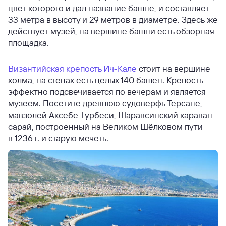
цвет которого и дал название башне, и составляет
33 метра в высоту и 29 метров в диаметре. Здесь же
действует музей, на вершине башни есть обзорная
площадка.
Византийская крепость Ич-Кале
стоит на вершине
холма, на стенах есть целых 140 башен. Крепость
эффектно подсвечивается по вечерам и является
музеем. Посетите древнюю судоверфь Терсане,
мавзолей Аксебе Турбеси, Шаравсинский караван-
сарай, построенный на Великом Шёлковом пути
в 1236 г. и старую мечеть.