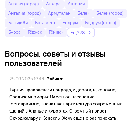
Алания (город)
Анкара
Анталия
Анталия (город)
Армуталан
Белек
Белек (город)
Бельдиби
Богазкент
Бодрум
Бодрум (город)
Бурса
Гёджек
Гёйнюк
Ещё 73
Вопросы, советы и отзывы
пользователей
25.03.2025 19:44
Рэйчел:
Турция прекрасна: и природа, и дороги, и, конечно,
Средиземноморье! Местное население
гостеприимно, впечатляет архитектура современных
зданий в Аланье и курортах. Огромный привет
Окурджалару и Конаклы! Хочу еще не раз приехать!