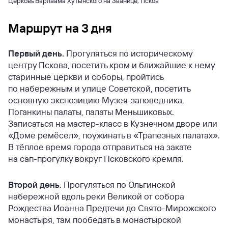
Церковь Варлаама Хутынского на Званице, Псков
Маршрут на 3 дня
Первый день.
Прогуляться по историческому
центру Пскова, посетить кром и ближайшие к нему
старинные церкви и соборы, пройтись
по набережным и улице Советской, посетить
основную экспозицию Музея-заповедника,
Поганкины палаты, палаты Меньшиковых.
Записаться на мастер-класс в Кузнечном дворе или
«Доме ремёсел», поужинать в «Трапезных палатах».
В тёплое время города отправиться на закате
на сап-прогулку вокруг Псковского кремля.
Второй день.
Прогуляться по Ольгинской
набережной вдоль реки Великой от собора
Рождества Иоанна Предтечи до Свято-Мирожского
монастыря, там пообедать в монастырской