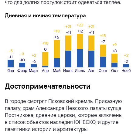
что для долгих прогулок стоит одеваться теплее.
Дневная и ночная температура
+22
+21
+21
+18
+12
+11
+11
+15
+6
+7
+10
+9
0
-5
+3
-3
+2
+2
-11
-10
-6
-2
Янв
Февр
Март
Апр
Май
Июнь
Июль
Авг
Сент
Окт
Нояб
Достопримечательности
В городе смотрят Псковский кремль, Приказную
палату, храм Александра Невского, палаты купца
Постникова, древние церкви, которые включены
в список объектов наследия ЮНЕСКО, и другие
памятники истории и архитектуры.