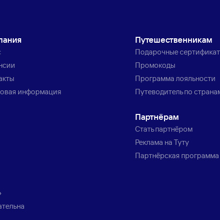
пания
Путешественникам
с
Подарочные сертифика
нсии
Промокоды
акты
Программа лояльности
овая информация
Путеводитель по страна
Партнёрам
Стать партнёром
Реклама на Туту
Партнёрская программа
»
ательна