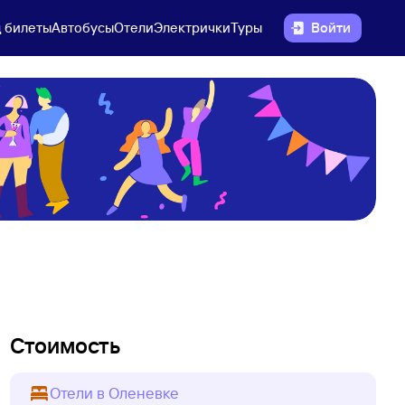
 билеты
Автобусы
Отели
Электрички
Туры
Войти
Стоимость
Отели в Оленевке