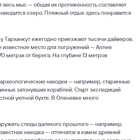
 весь мыс — общая их протяженность составляет
 находится озеро. Пляжный отдых здесь понравится
су Тарханкут ежегодно приезжают тысячи дайверов.
е известное место для погружений — Аллея
 метрах от берега. На глубине 13 метров
 археологические находки — например, старинные
инных затонувших кораблей. Старт экспедиций
стной уютной бухте. В Оленевке много
аружить следы далекого прошлого — например,
звестная находка — отпечаток в камне древней