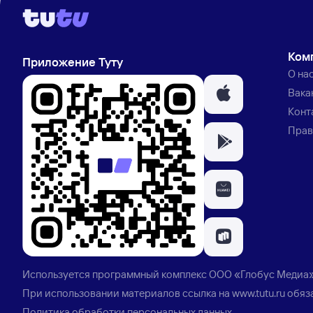
Ком
Приложение Туту
О на
Вака
Конт
Прав
Используется программный комплекс
ООО «Глобус Медиа
При использовании материалов ссылка на
www.tutu.ru
обяз
Политика обработки персональных данных