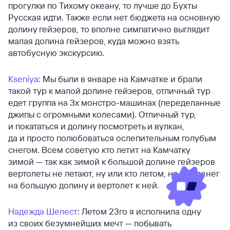
прогулки по Тихому океану, то лучше до Бухты
Русская идти. Также если нет бюджета на основную
долину гейзеров, то вполне симпатично выглядит
малая долина гейзеров, куда можно взять
автобусную экскурсию.
Kseniya
: Мы были в январе на Камчатке и брали
такой тур к малой долине гейзеров, отличный тур
едет группа на 3х монстро-машинах (переделанные
джипы с огромными колесами). Отличный тур,
и покататься и долину посмотреть и вулкан,
да и просто полюбоваться ослепительным голубым
снегом. Всем советую кто летит на Камчатку
зимой — так как зимой к большой долине гейзеров
вертолеты не летают, ну или кто летом, но нет денег
на большую долину и вертолет к ней.
Надежда Шелест
: Летом 23го я исполнила одну
из своих безумнейших мечт — побывать