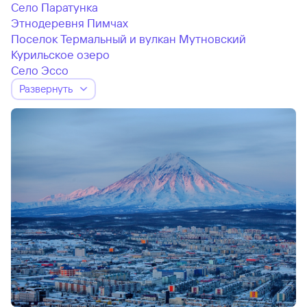
Село Паратунка
Этнодеревня Пимчах
Поселок Термальный и вулкан Мутновский
Курильское озеро
Село Эссо
Развернуть