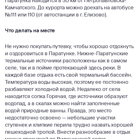
Паратунка находится в 50 км от Петропавловска-
Камчатского. До курорта можно доехать на автобусе
№111 или 110 (от автостанции в г. Елизово).
Что делать на месте
Не нужно покупать путевку, чтобы хорошо отдохнуть
и оздоровиться в Паратунке. Нижне-Паратунские
термальные источники расположены как в самом
селе, так и в пойме протекающей здесь реки. В
каждой базе отдыха есть свой термальный бассейн.
Температура воды высокая, поэтому ее постоянно
разбавляют холодной водой. Недалеко от села
находится сопка Горячая, где источники образуют
водопад, а в скалах можно найти заполненные
водой природные ванны. Правда, это место
недостаточно освоено — небольшие участки
ступенек и хлипкие перила трудно назвать хорошей
пешеходной тропой. Внести разнообразие в отдых
можно прогулкой по Вилючинской сопке,