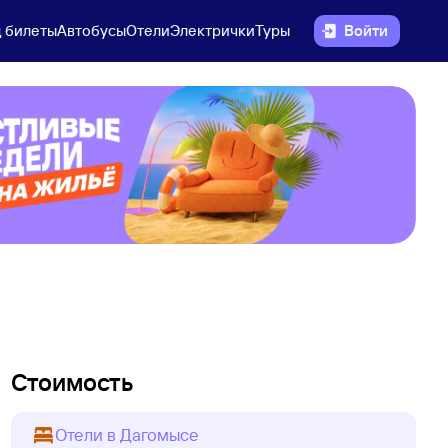
 билеты
Автобусы
Отели
Электрички
Туры
Войти
Стоимость
Отели в Дагомысе