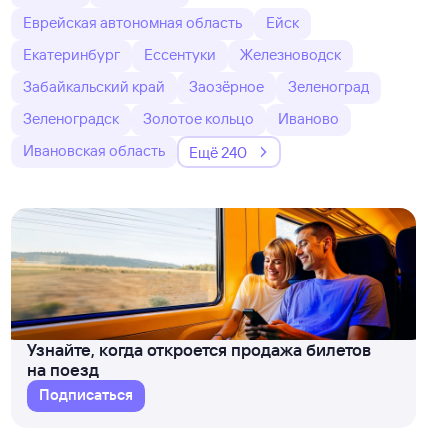
Еврейская автономная область
Ейск
Екатеринбург
Ессентуки
Железноводск
Забайкальский край
Заозёрное
Зеленоград
Зеленоградск
Золотое кольцо
Иваново
Ивановская область
Ещё 240
Узнайте, когда откроется продажа билетов
на поезд
Подписаться