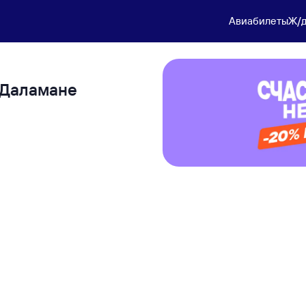
Авиабилеты
Ж/д
и Даламане