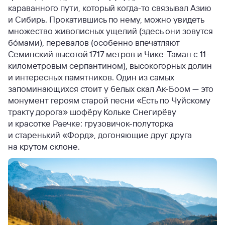
караванного пути, который когда-то связывал Азию
и Сибирь. Прокатившись по нему, можно увидеть
множество живописных ущелий (здесь они зовутся
бóмами), перевалов (особенно впечатляют
Семинский высотой 1717 метров и Чике-Таман с 11-
километровым серпантином), высокогорных долин
и интересных памятников. Один из самых
запоминающихся стоит у белых скал Ак-Боом — это
монумент героям старой песни «Есть по Чуйскому
тракту дорога» шофёру Кольке Снегирёву
и красотке Раечке: грузовичок-полуторка
и старенький «Форд», догоняющие друг друга
на крутом склоне.