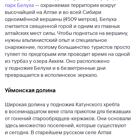
парк Белуха
— охраняемая территория вокруг
высочайшей на Алтае и во всей Сибири
одноимённой вершины (4509 метров). Белуха
считается священной горой и одним из главных
алтайских мест силы. Чтобы подняться на вершину,
нужны альпинистский опыт и специальное
снаряжение, поэтому большинство туристов просто
гуляет по предгорьям или проводит время на одной
из турбаз у озера Аккем. Оно расположено
у подножия Белухи и в безветренные дни
превращается в исполинское зеркало.
Уймонская долина
Широкая долина у подножия Катунского хребта
в восемнадцатом веке стала приютом для бежавших
от гонений старообрядцев-кержаков. Они основали
здесь множество поселений, которые существуют
и сегодня. В старейшем русском селе Алтая