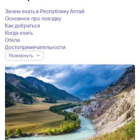
Зачем ехать в Республику Алтай
Основное про поездку
Как добраться
Когда ехать
Отели
Достопримечательности
Развернуть