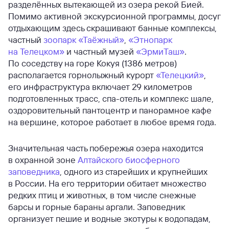
разделённых вытекающей из озера рекой Бией.
Помимо активной экскурсионной программы, досуг
отдыхающим здесь скрашивают банные комплексы,
частный
зоопарк «Таёжный»
,
«Этнопарк
на Телецком»
и частный музей
«ЭрмиТаш»
.
По соседству на горе Кокуя (1386 метров)
располагается горнолыжный курорт
«Телецкий»
,
его инфраструктура включает 29 километров
подготовленных трасс, спа-отель и комплекс шале,
оздоровительный пантоцентр и панорамное кафе
на вершине, которое работает в любое время года.
Значительная часть побережья озера находится
в охранной зоне
Алтайского биосферного
заповедника
, одного из старейших и крупнейших
в России. На его территории обитает множество
редких птиц и животных, в том числе снежные
барсы и горные бараны аргали. Заповедник
организует пешие и водные экотуры к водопадам,