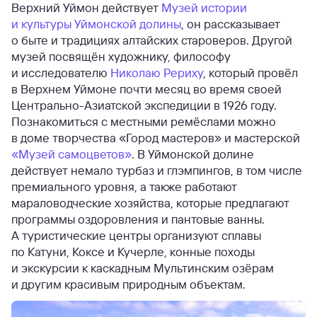
Верхний Уймон действует
Музей истории
и культуры Уймонской долины
, он рассказывает
о быте и традициях алтайских староверов. Другой
музей посвящён художнику, философу
и исследователю
Николаю Рериху
, который провёл
в Верхнем Уймоне почти месяц во время своей
Центрально-Азиатской экспедиции в 1926 году.
Познакомиться с местными ремёслами можно
в доме творчества «Город мастеров» и мастерской
«Музей самоцветов»
. В Уймонской долине
действует немало турбаз и глэмпингов, в том числе
премиального уровня, а также работают
мараловодческие хозяйства, которые предлагают
программы оздоровления и пантовые ванны.
А туристические центры организуют сплавы
по Катуни, Коксе и Кучерле, конные походы
и экскурсии к каскадным Мультинским озёрам
и другим красивым природным объектам.