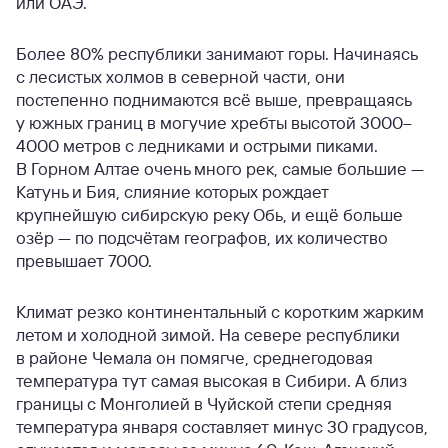
или ОАЭ.
Более 80% республики занимают горы. Начинаясь
с лесистых холмов в северной части, они
постепенно поднимаются всё выше, превращаясь
у южных границ в могучие хребты высотой 3000–
4000 метров с ледниками и острыми пиками.
В Горном Алтае очень много рек, самые большие —
Катунь и Бия, слияние которых рождает
крупнейшую сибирскую реку Обь, и ещё больше
озёр — по подсчётам географов, их количество
превышает 7000.
Климат резко континентальный с коротким жарким
летом и холодной зимой. На севере республики
в районе Чемала он помягче, среднегодовая
температура тут самая высокая в Сибири. А близ
границы с Монголией в Чуйской степи средняя
температура января составляет минус 30 градусов,