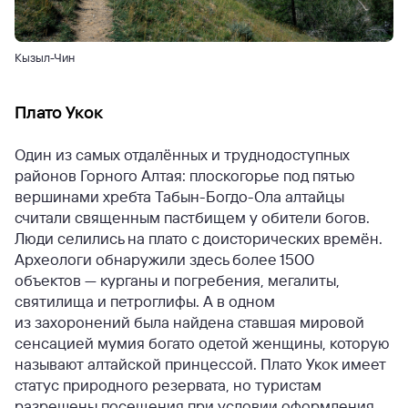
Кызыл-Чин
Плато Укок
Один из самых отдалённых и труднодоступных
районов Горного Алтая: плоскогорье под пятью
вершинами хребта Табын-Богдо-Ола алтайцы
считали священным пастбищем у обители богов.
Люди селились на плато с доисторических времён.
Археологи обнаружили здесь более 1500
объектов — курганы и погребения, мегалиты,
святилища и петроглифы. А в одном
из захоронений была найдена ставшая мировой
сенсацией мумия богато одетой женщины, которую
называют алтайской принцессой. Плато Укок имеет
статус природного резервата, но туристам
разрешены посещения при условии оформления