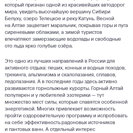
который признан одной из красивейших автодорог
мира, увидеть высочайшую вершину Сибири
Белуху, озеро Телецкое и реку Катунь. Весной
на Алтае зацветает маральник, покрывая горы и луга
сиреневыми облаками, а зимой туристов
впечатляют замерзающие водопады и свободные
ото льда ярко голубые озёра.
Это одно из лучших направлений в России для
активного отдыха: пеших, конных и водных походов,
трекинга, альпинизма и скалолазания, сплавов,
ледолазания. А в последние годы здесь активно
развиваются горнолыжные курорты. Горный Алтай
популярен и у любителей эзотерики — тут
множество мест силы, которые славятся особенной
энергетикой. Многих привлекает возможность
пройти оздоровительную программу и испробовать
на себе эффективность радоновых источников
и пантовых ванн. А отдельный интерес