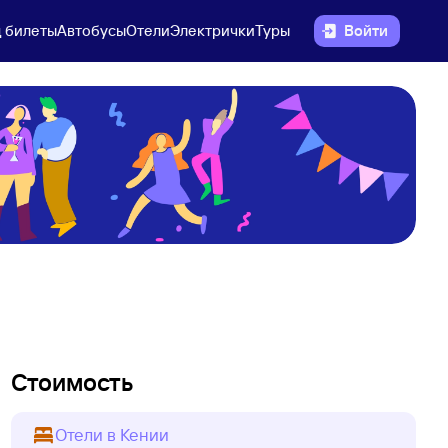
 билеты
Автобусы
Отели
Электрички
Туры
Войти
Стоимость
Отели в Кении