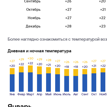
Сентябрь
+26
+20
Октябрь
+27
+21
Ноябрь
+27
+22
Декабрь
+28
+23
Более наглядно ознакомиться с температурой воз
Дневная и ночная температура
+30
+29
+29
+28
+27
+27
+27
+27
+26
+26
+26
+22
+22
+20
+21
+20
+20
+21
+22
+18
+18
+20
Янв
Февр
Март
Апр
Май
Июнь
Июль
Авг
Сент
Окт
Нояб
Январь