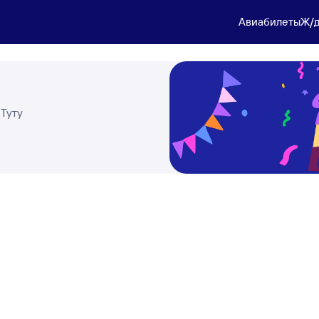
Авиабилеты
Ж/д
 Туту