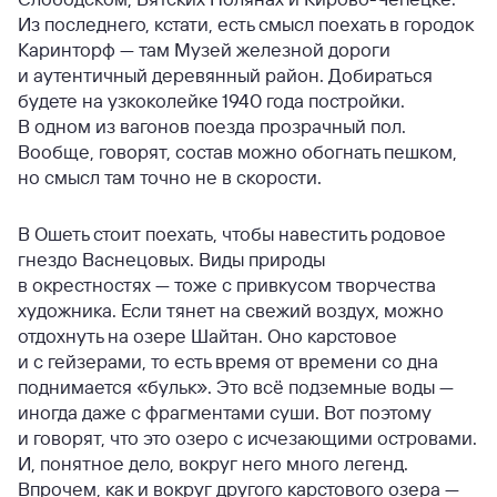
Из последнего, кстати, есть смысл поехать в городок
Каринторф — там Музей железной дороги
и аутентичный деревянный район. Добираться
будете на узкоколейке 1940 года постройки.
В одном из вагонов поезда прозрачный пол.
Вообще, говорят, состав можно обогнать пешком,
но смысл там точно не в скорости.
В Ошеть стоит поехать, чтобы навестить родовое
гнездо Васнецовых. Виды природы
в окрестностях — тоже с привкусом творчества
художника. Если тянет на свежий воздух, можно
отдохнуть на озере Шайтан. Оно карстовое
и с гейзерами, то есть время от времени со дна
поднимается «бульк». Это всё подземные воды —
иногда даже с фрагментами суши. Вот поэтому
и говорят, что это озеро с исчезающими островами.
И, понятное дело, вокруг него много легенд.
Впрочем, как и вокруг другого карстового озера —