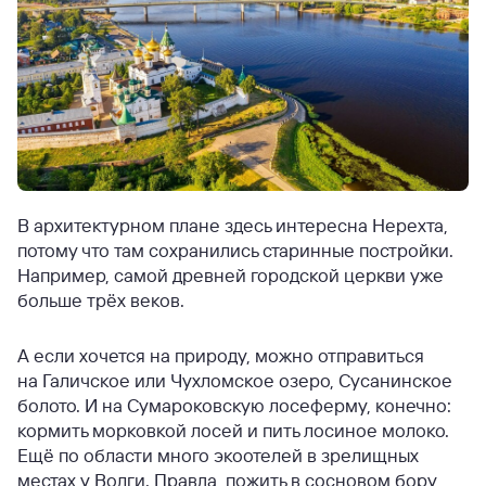
В архитектурном плане здесь интересна Нерехта,
потому что там сохранились старинные постройки.
Например, самой древней городской церкви уже
больше трёх веков.
А если хочется на природу, можно отправиться
на Галичское или Чухломское озеро, Сусанинское
болото. И на Сумароковскую лосеферму, конечно:
кормить морковкой лосей и пить лосиное молоко.
Ещё по области много экоотелей в зрелищных
местах у Волги. Правда, пожить в сосновом бору