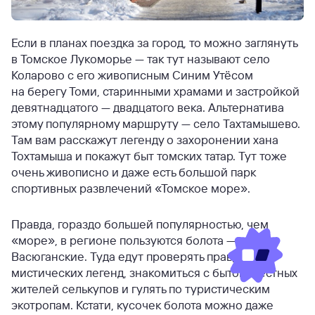
Если в планах поездка за город, то можно заглянуть
в Томское Лукоморье — так тут называют село
Коларово с его живописным Синим Утёсом
на берегу Томи, старинными храмами и застройкой
девятнадцатого — двадцатого века. Альтернатива
этому популярному маршруту — село Тахтамышево.
Там вам расскажут легенду о захоронении хана
Тохтамыша и покажут быт томских татар. Тут тоже
очень живописно и даже есть большой парк
спортивных развлечений «Томское море».
Правда, гораздо большей популярностью, чем
«море», в регионе пользуются болота —
Васюганские. Туда едут проверять правдивость
мистических легенд, знакомиться с бытом местных
жителей селькупов и гулять по туристическим
экотропам. Кстати, кусочек болота можно даже