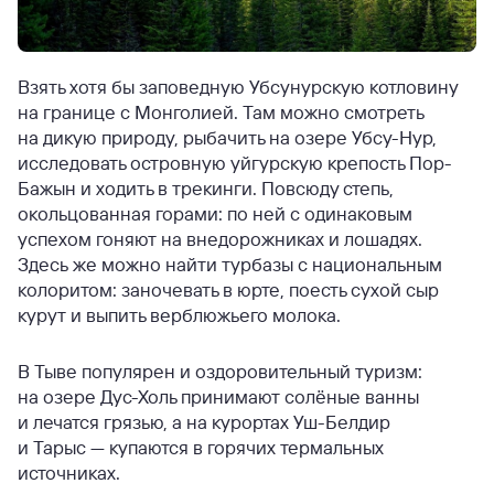
Взять хотя бы заповедную Убсунурскую котловину
на границе с Монголией. Там можно смотреть
на дикую природу, рыбачить на озере Убсу-Нур,
исследовать островную уйгурскую крепость Пор-
Бажын и ходить в трекинги. Повсюду степь,
окольцованная горами: по ней с одинаковым
успехом гоняют на внедорожниках и лошадях.
Здесь же можно найти турбазы с национальным
колоритом: заночевать в юрте, поесть сухой сыр
курут и выпить верблюжьего молока.
В Тыве популярен и оздоровительный туризм:
на озере Дус-Холь принимают солёные ванны
и лечатся грязью, а на курортах Уш-Белдир
и Тарыс — купаются в горячих термальных
источниках.