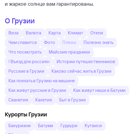
и жаркое солнце вам гарантированы.
О Грузии
Виза
Валюта
Карта
Климат
Отели
Чем славится
Фото
Пляжи
Полезно знать
Что посмотреть
Майские праздники
! Въезд для россиян
Истории путешественников
Русские в Грузии
Каково сейчас жить в Грузии
Как поехать в Грузию на машине
Как живут русские в Грузии
Как живут наши в Батуми
Сванетия
Кахетия
Быт в Грузии
Курорты Грузии
Бакуриани
Батуми
Гудаури
Кутаиси