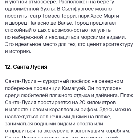
и уютной атмосфере. Расположен на берегу
одноимённой бухты. В Сьенфуэгосе можно
посетить театр Томаса Терри, парк Хосе Марти
и дворец Паласио де Валье. Город предлагает
спокойный отдых с возможностью погулять
по набережной и насладиться морскими видами.
Это идеальное место для тех, кто ценит архитектуру
и историю.
12. Санта Лусия
Санта-Лусия — курортный посёлок на северном
побережье провинции Камагуэй. Он популярен
среди любителей пляжного отдыха и дайвинга. Пляж
Санта-Лусия простирается на 20 километров
и известен своим коралловым рифом. Здесь можно
наслаждаться солнечными днями на пляже,
заниматься водными видами спорта или
отправиться на экскурсию к затонувшим кораблям.
Санта-Лусия подходит для тех, кто ищет тихий