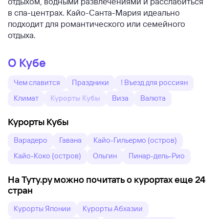
отдыхом, водными развлечениями и расслабиться
в спа-центрах. Кайо-Санта-Мария идеально
подходит для романтического или семейного
отдыха.
О Кубе
Чем славится
Праздники
! Въезд для россиян
Климат
Курорты Кубы
Виза
Валюта
Курорты Кубы
Варадеро
Гавана
Кайо-Гильермо (остров)
Кайо-Коко (остров)
Ольгин
Пинар-дель-Рио
На Туту.ру можно почитать о курортах еще 24
стран
Курорты Японии
Курорты Абхазии