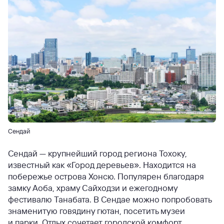
Сендай
Сендай — крупнейший город региона Тохоку,
известный как «Город деревьев». Находится на
побережье острова Хонсю. Популярен благодаря
замку Аоба, храму Сайходзи и ежегодному
фестивалю Танабата. В Сендае можно попробовать
знаменитую говядину гютан, посетить музеи
и парки. Отдых сочетает городской комфорт