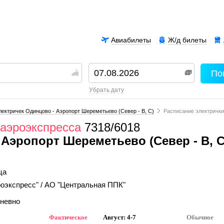
Авиабилеты
Ж/д билеты
По
00
убрать дату
ектричек Одинцово - Аэропорт Шереметьево (Север - B, C)
Расписание электрички
аэроэкспресса
7318/6018
Аэропорт Шереметьево (Север - B, C
ца
оэкспресс" / АО "Центральная ППК"
дневно
Фактическое
Август: 4-7
Обычное