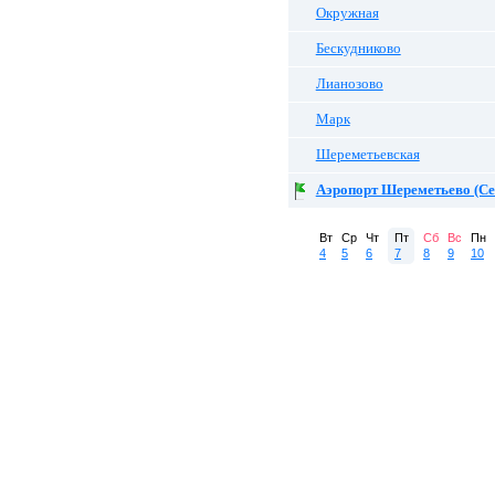
Окружная
Бескудниково
Лианозово
Марк
Шереметьевская
Аэропорт Шереметьево (Сев
Вт
Ср
Чт
Пт
Сб
Вс
Пн
4
5
6
7
8
9
10