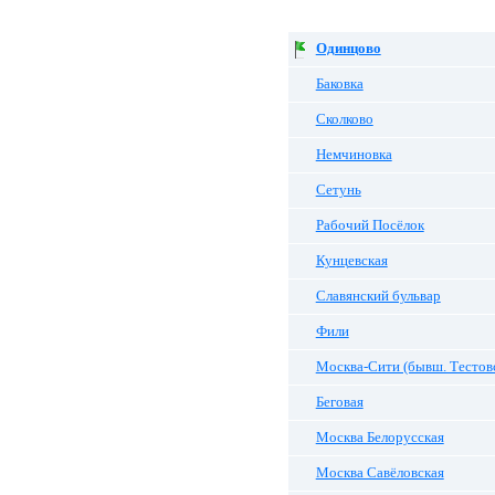
Одинцово
Баковка
Сколково
Немчиновка
Сетунь
Рабочий Посёлок
Кунцевская
Славянский бульвар
Фили
Москва-Сити (бывш. Тестов
Беговая
Москва Белорусская
Москва Савёловская