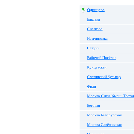
Одинцово
Баковка
Сколково
Немчиновка
Сетунь
Рабочий Посёлок
Кунцевская
Славянский бульвар
Фили
Москва-Сити (бывш. Тесто
Беговая
Москва Белорусская
Москва Савёловская