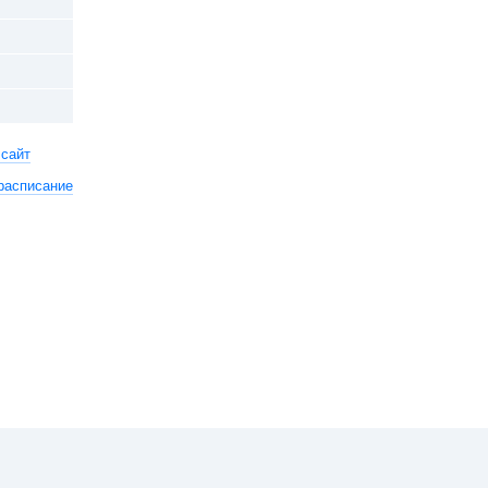
 сайт
расписание