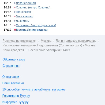
16:37
Левобережная
16:39
Ховрино (метро Ховрино)
16:42
Грачёвская
16:45
Моссельмаш
16:48
Лихоборы
16:57
Останкино (метро Бутырская)
17:10
Москва Ленинградская
Расписание электричек
Москва
Ленинградское направление
Расписание электричек Подсолнечная (Солнечногорск) - Москва
Ленинградская
Расписание электрички 6409
Обратная связь
Справочная
О компании
Наши вакансии
10 способов покупать авиабилеты выгоднее
Реклама на Туту.ру
Информер Туту.ру