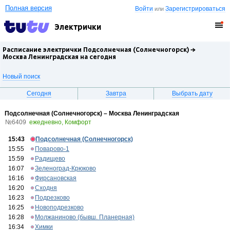
Полная версия
Войти
Зарегистрироваться
или
Электрички
Расписание электрички Подсолнечная (Солнечногорск) →
Москва Ленинградская
на сегодня
Новый поиск
Сегодня
Завтра
Выбрать дату
Подсолнечная (Солнечногорск) – Москва Ленинградская
№6409
ежедневно, Комфорт
15:43
Подсолнечная (Солнечногорск)
15:55
Поварово-1
15:59
Радищево
16:07
Зеленоград-Крюково
16:16
Фирсановская
16:20
Сходня
16:23
Подрезково
16:25
Новоподрезково
16:28
Молжаниново (бывш. Планерная)
16:34
Химки