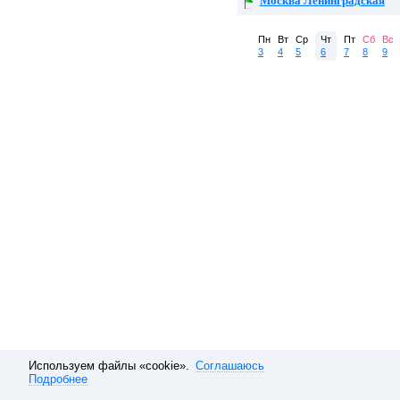
Москва Ленинградская
Пн
Вт
Ср
Чт
Пт
Сб
Вс
3
4
5
6
7
8
9
Используем файлы «cookie».
Соглашаюсь
Подробнее