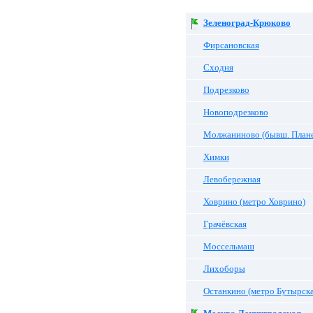
Зеленоград-Крюково
Фирсановская
Сходня
Подрезково
Новоподрезково
Молжаниново (бывш. Плане
Химки
Левобережная
Ховрино (метро Ховрино)
Грачёвская
Моссельмаш
Лихоборы
Останкино (метро Бутырска