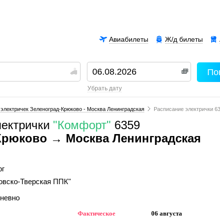
Авиабилеты
Ж/д билеты
По
00
убрать дату
электричек Зеленоград-Крюково - Москва Ленинградская
Расписание электрички 6
лектрички
"Комфорт"
6359
Крюково → Москва Ленинградская
рг
овско-Тверская ППК"
дневно
Фактическое
06 августа