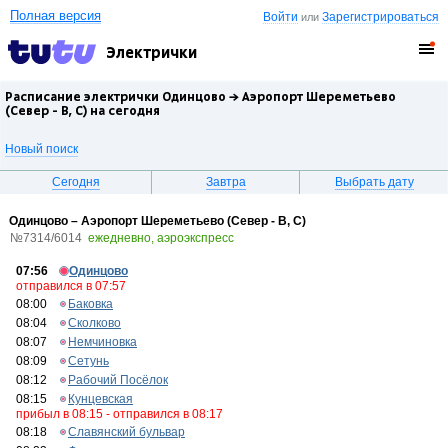
Полная версия
Войти
Зарегистрироваться
или
Электрички
Расписание электрички Одинцово →
Аэропорт Шереметьево
(Север - B, C)
на сегодня
Новый поиск
Сегодня
Завтра
Выбрать дату
Одинцово – Аэропорт Шереметьево (Север - B, C)
№7314/6014
ежедневно, аэроэкспресс
07:56
Одинцово
отправился в 07:57
08:00
Баковка
08:04
Сколково
08:07
Немчиновка
08:09
Сетунь
08:12
Рабочий Посёлок
08:15
Кунцевская
прибыл в 08:15 - отправился в 08:17
08:18
Славянский бульвар