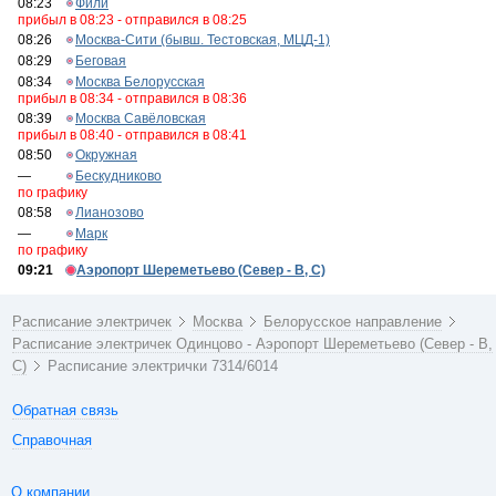
08:23
Фили
прибыл в 08:23 - отправился в 08:25
08:26
Москва-Сити (бывш. Тестовская, МЦД-1)
08:29
Беговая
08:34
Москва Белорусская
прибыл в 08:34 - отправился в 08:36
08:39
Москва Савёловская
прибыл в 08:40 - отправился в 08:41
08:50
Окружная
—
Бескудниково
по графику
08:58
Лианозово
—
Марк
по графику
09:21
Аэропорт Шереметьево (Север - B, C)
Расписание электричек
Москва
Белорусское направление
Расписание электричек Одинцово - Аэропорт Шереметьево (Север - B,
C)
Расписание электрички 7314/6014
Обратная связь
Справочная
О компании