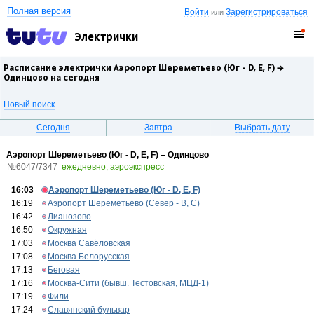
Полная версия
Войти
Зарегистрироваться
или
Электрички
Расписание электрички Аэропорт Шереметьево (Юг - D, E, F) →
Одинцово
на сегодня
Новый поиск
Сегодня
Завтра
Выбрать дату
Аэропорт Шереметьево (Юг - D, E, F) – Одинцово
№6047/7347
ежедневно, аэроэкспресс
16:03
Аэропорт Шереметьево (Юг - D, E, F)
16:19
Аэропорт Шереметьево (Север - B, C)
16:42
Лианозово
16:50
Окружная
17:03
Москва Савёловская
17:08
Москва Белорусская
17:13
Беговая
17:16
Москва-Сити (бывш. Тестовская, МЦД-1)
17:19
Фили
17:24
Славянский бульвар