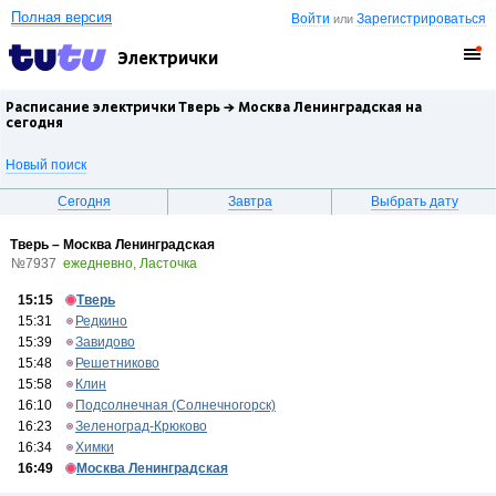
Полная версия
Войти
Зарегистрироваться
или
Электрички
Расписание электрички Тверь →
Москва Ленинградская
на
сегодня
Новый поиск
Сегодня
Завтра
Выбрать дату
Тверь – Москва Ленинградская
№7937
ежедневно, Ласточка
15:15
Тверь
15:31
Редкино
15:39
Завидово
15:48
Решетниково
15:58
Клин
16:10
Подсолнечная (Солнечногорск)
16:23
Зеленоград-Крюково
16:34
Химки
16:49
Москва Ленинградская