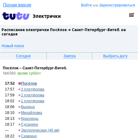
Полная версия
Войти
Зарегистрироваться
или
Электрички
Расписание электрички Посёлок →
Санкт-Петербург-Витеб.
на
сегодня
Новый поиск
Сегодня
Завтра
Выбрать дату
Посёлок – Санкт-Петербург-Витеб.
№6360
кроме суббот
17:52
Посёлок
17:57
3 платформа
17:59
2 платформа
18:02
1 платформа
18:06
Вырица
18:10
Михайловка
18:13
Красницы
18:17
Сусанино
—
Экологическая (46 км)
18:22
Семрино