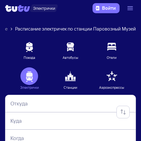
Войти
Электрички
ние
Расписание электричек по станции Паровозный Музей
Поезда
Автобусы
Отели
Электрички
Станции
Аэроэкспрессы
Откуда
Куда
Когда