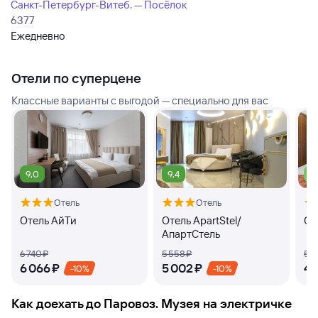
Санкт-Петербург-Витеб. — Посёлок
6377
Ежедневно
Отели по суперцене
Классные варианты с выгодой — специально для вас
9,0
9,4
7,
Отель
Отель
Отель АйТи
Отель ApartStel/
От
АпартСтель
6 ⁠740 ⁠₽
5 ⁠558 ⁠₽
5 ⁠1
6 ⁠066 ⁠₽
5 ⁠002 ⁠₽
4 ⁠
-10%
-10%
Как доехать до
Паровоз. Музея
на электричке