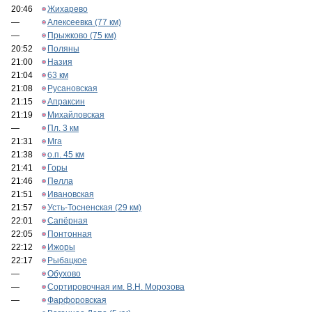
20:46
Жихарево
—
Алексеевка (77 км)
—
Прыжково (75 км)
20:52
Поляны
21:00
Назия
21:04
63 км
21:08
Русановская
21:15
Апраксин
21:19
Михайловская
—
Пл. 3 км
21:31
Мга
21:38
о.п. 45 км
21:41
Горы
21:46
Пелла
21:51
Ивановская
21:57
Усть-Тосненская (29 км)
22:01
Сапёрная
22:05
Понтонная
22:12
Ижоры
22:17
Рыбацкое
—
Обухово
—
Сортировочная им. В.Н. Морозова
—
Фарфоровская