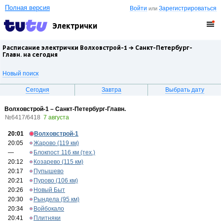
Полная версия
Войти
Зарегистрироваться
или
Электрички
Расписание электрички Волховстрой-1 →
Санкт-Петербург-
Главн.
на сегодня
Новый поиск
Сегодня
Завтра
Выбрать дату
Волховстрой-1 – Санкт-Петербург-Главн.
№6417/6418
7 августа
20:01
Волховстрой-1
20:05
Жарово (119 км)
—
Блокпост 116 км (тех.)
20:12
Козарево (115 км)
20:17
Пупышево
20:21
Пурово (106 км)
20:26
Новый Быт
20:30
Рындела (95 км)
20:34
Войбокало
20:41
Плитняки