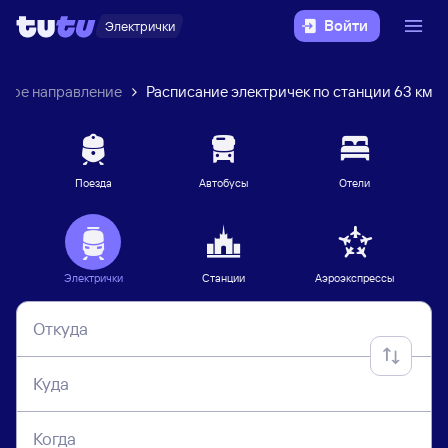
Войти
Электрички
кое направление
Расписание электричек по станции 63 км
Поезда
Автобусы
Отели
Электрички
Станции
Аэроэкспрессы
Откуда
Куда
Когда