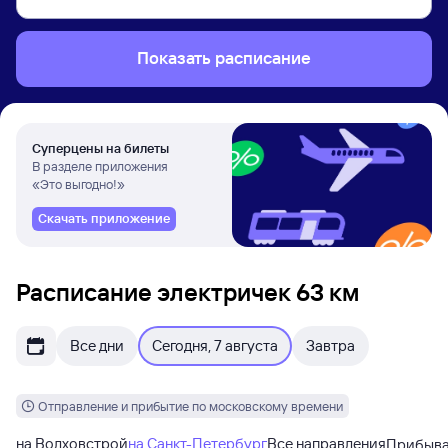
Показать расписание
Суперцены на билеты
В разделе приложения
«Это выгодно!»
Скачать приложение
Расписание электричек 63 км
Все дни
Сегодня, 7 августа
Завтра
Отправление и прибытие по московскому времени
на Волховстрой
на Санкт-Петербург
Все направления
Прибыв