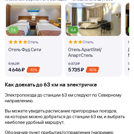
7,6
9,4
8
Отель
Отель
Кв
Отель Фуд Сити
Отель ApartStel/
Дз
АпартСтель
Ма
5 ⁠162 ⁠₽
6 ⁠372 ⁠₽
10 ⁠
4 ⁠646 ⁠₽
5 ⁠735 ⁠₽
9 ⁠
-10%
-10%
Как доехать до
63 км
на электричке
Электропоезда до
станции 63 км
следуют по Северному
направлению.
Вы можете увидеть расписание пригородных поездов,
на которых можно добраться до
станции 63 км
, и выбрать
наиболее удобный маршрут.
Обозначив пункт прибытия/отправления (например,