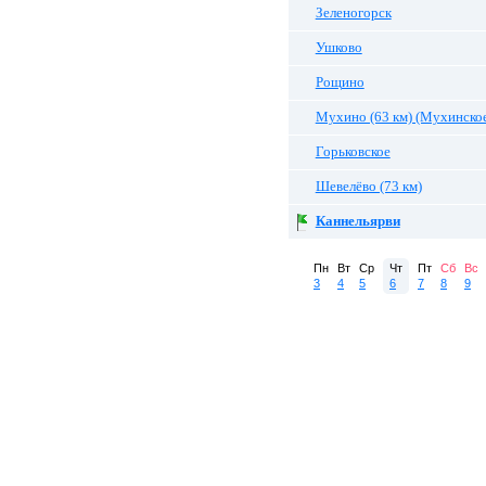
Зеленогорск
Ушково
Рощино
Мухино (63 км) (Мухинское
Горьковское
Шевелёво (73 км)
Каннельярви
Пн
Вт
Ср
Чт
Пт
Сб
Вс
3
4
5
6
7
8
9