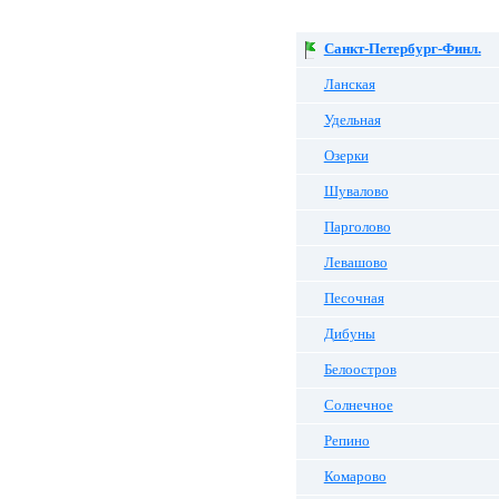
Санкт-Петербург-Финл.
Ланская
Удельная
Озерки
Шувалово
Парголово
Левашово
Песочная
Дибуны
Белоостров
Солнечное
Репино
Комарово