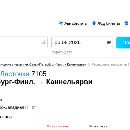
Авиабилеты
Ж/д билеты
По
00
убрать дату
исание электричек Санкт-Петербург-Финл. - Каннельярви
Расписание электрички 7
Ласточки
7105
бург-Финл. → Каннельярви
рг
ро-Западная ППК"
дневно
Фактическое
06 августа