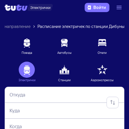
Войти
Электрички
ое направление
Расписание электричек по станции Дибуны
Поезда
Автобусы
Отели
Электрички
Станции
Аэроэкспрессы
Откуда
Куда
Когда