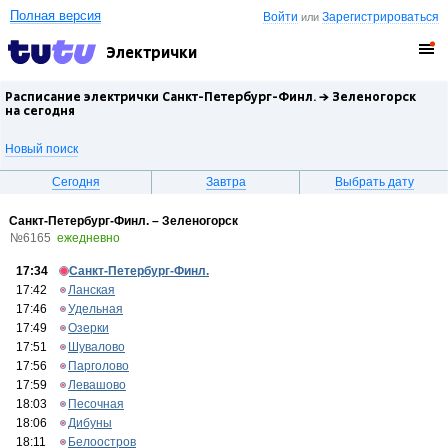
Полная версия
Войти
Зарегистрироваться
или
Электрички
Расписание электрички Санкт-Петербург-Финл. →
Зеленогорск
на сегодня
Новый поиск
Сегодня
Завтра
Выбрать дату
Санкт-Петербург-Финл. – Зеленогорск
№6165
ежедневно
17:34
Санкт-Петербург-Финл.
17:42
Ланская
17:46
Удельная
17:49
Озерки
17:51
Шувалово
17:56
Парголово
17:59
Левашово
18:03
Песочная
18:06
Дибуны
18:11
Белоостров