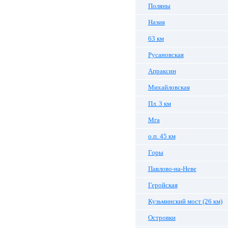
Поляны
Назия
63 км
Русановская
Апраксин
Михайловская
Пл. 3 км
Мга
о.п. 45 км
Горы
Павлово-на-Неве
Геройская
Кузьминский мост (26 км)
Островки