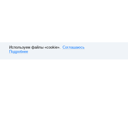
Используем файлы «cookie».
Соглашаюсь
Подробнее
Расписание электричек
Санкт-Петербург
Ладожское направле
Обратная связь
О компании
Справочная
Наши вакансии
10 способов покупать ави