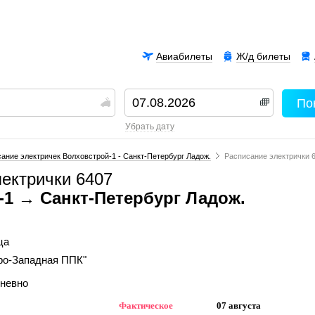
Авиабилеты
Ж/д билеты
По
00
убрать дату
ание электричек Волховстрой-1 - Санкт-Петербург Ладож.
Расписание электрички 
лектрички 6407
-1 → Санкт-Петербург Ладож.
ца
ро-Западная ППК"
дневно
Фактическое
07 августа