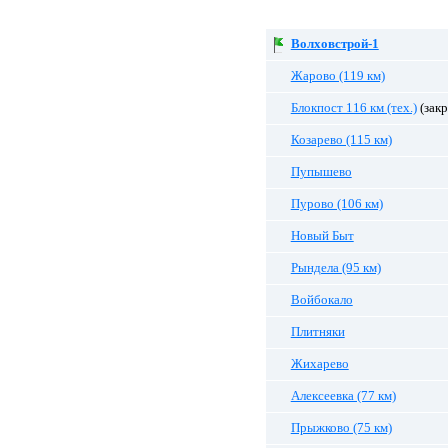
Волховстрой-1
Жарово (119 км)
Блокпост 116 км (тех.)
(закр
Козарево (115 км)
Пупышево
Пурово (106 км)
Новый Быт
Рындела (95 км)
Войбокало
Плитняки
Жихарево
Алексеевка (77 км)
Прыжково (75 км)