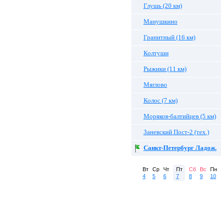
Глушь (20 км)
Манушкино
Гранитный (16 км)
Колтуши
Рыжики (11 км)
Мяглово
Колос (7 км)
Моряков-балтийцев (5 км)
Заневский Пост-2 (тех.)
Санкт-Петербург Ладож.
Вт
Ср
Чт
Пт
Сб
Вс
Пн
4
5
6
7
8
9
10