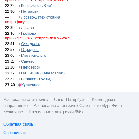
прибыл в 22:15 - отправился в 22:16
22:22
Колосково (78 км)
22:30
Петяярви
—
Лосево-1 (тех.стоянка)
по графику
22:39
Лосево
22:46
Громово
прибыл в 22:45 - отправился в 22:47
22:51
Суходолье
22:57
Отрадное
23:06
Мюллюпельто
23:11
Синёво
23:20
Приозерск
23:27
Пл. 148 км (Капеасалми)
23:32
Боровое (152 км)
23:40
Кузнечное
Расписание электричек
Санкт-Петербург
Финляндское
направление
Расписание электричек Санкт-Петербург-Финл. -
Кузнечное
Расписание электрички 6567
Обратная связь
Справочная