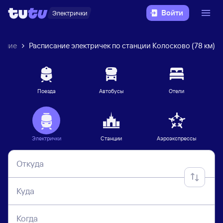
Войти
Электрички
ление
Расписание электричек по станции Колосково (78 км)
Поезда
Автобусы
Отели
Электрички
Станции
Аэроэкспрессы
Откуда
Куда
Когда