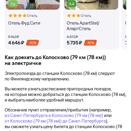
7,6
9,4
9
Отель
Отель
Отель Фуд Сити
Отель ApartStel/
От
АпартСтель
5 ⁠162 ⁠₽
6 ⁠372 ⁠₽
8 ⁠15
4 ⁠646 ⁠₽
5 ⁠735 ⁠₽
7 ⁠
-10%
-10%
Как доехать до
Колосково (79 км (78 км))
на электричке
Электропоезда до
станции Колосково (78 км)
следуют
по Финляндскому направлению.
Вы можете узнать расписание пригородных поездов,
на которых можно добраться до
станции Колосково (78 км)
,
и выбрать наиболее удобный маршрут.
Обозначив пункт отправления/прибытия (например,
из Санкт-Петербурга в Колосково (79 км (78 км))
или
от Колосково (79 км (78 км)) до Санкт-Петербурга
),
вы сможете узнать цену билета до
станции Колосково (78