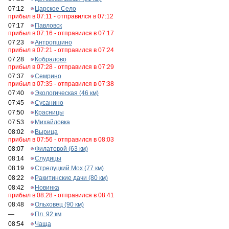
07:12
Царское Село
прибыл в 07:11 - отправился в 07:12
07:17
Павловск
прибыл в 07:16 - отправился в 07:17
07:23
Антропшино
прибыл в 07:21 - отправился в 07:24
07:28
Кобралово
прибыл в 07:28 - отправился в 07:29
07:37
Семрино
прибыл в 07:35 - отправился в 07:38
07:40
Экологическая (46 км)
07:45
Сусанино
07:50
Красницы
07:53
Михайловка
08:02
Вырица
прибыл в 07:56 - отправился в 08:03
08:07
Филатовой (63 км)
08:14
Слудицы
08:19
Стрелуцкий Мох (77 км)
08:22
Ракитинские дачи (80 км)
08:42
Новинка
прибыл в 08:28 - отправился в 08:41
08:48
Ольховец (90 км)
—
Пл. 92 км
08:54
Чаща