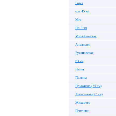
Горы
о.п. 45 км
Мга
Пл. 3 км
Михайловская
Апраксин
Русановская
63 км
Назия
Поляны
Прыжково (75 км)
Алексеевка (77 км)
Жихарево
Плитняки