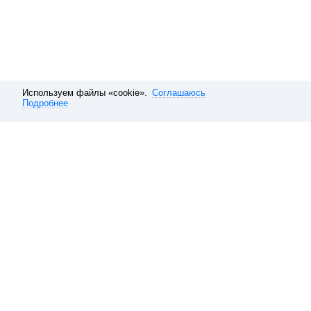
Используем файлы «cookie».
Соглашаюсь
Подробнее
Расписание электричек
Санкт-Петербург
Московское направл
Обратная связь
О компании
Справочная
Наши вакансии
10 способов покупать ави
Данные, используемые на сайте 