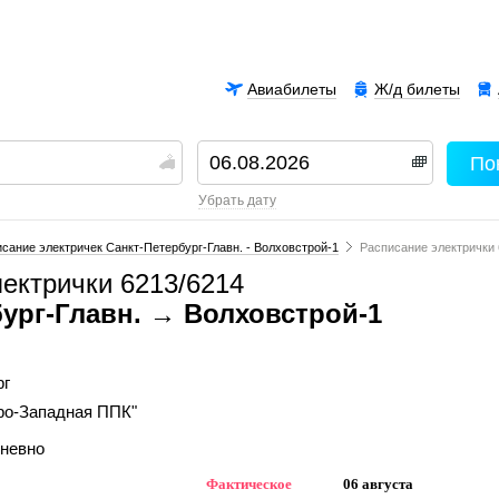
Авиабилеты
Ж/д билеты
По
00
убрать дату
сание электричек Санкт-Петербург-Главн. - Волховстрой-1
Расписание электрички 
ектрички 6213/6214
ург-Главн. → Волховстрой-1
рг
ро-Западная ППК"
дневно
Фактическое
06 августа