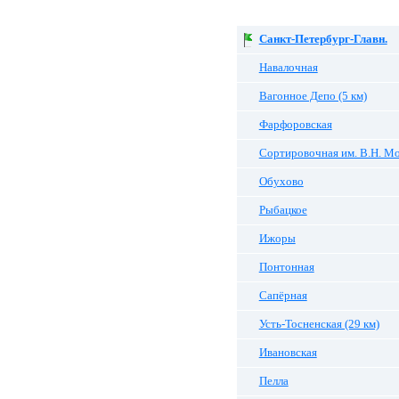
Санкт-Петербург-Главн.
Навалочная
Вагонное Депо (5 км)
Фарфоровская
Сортировочная им. В.Н. М
Обухово
Рыбацкое
Ижоры
Понтонная
Сапёрная
Усть-Тосненская (29 км)
Ивановская
Пелла