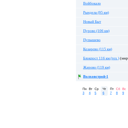
Войбокало
Рындела (95 км)
Новый Быт
Пурово (106 км)
Пупышево
Козарево (115 км)
Блокпост 116 км (тех.)
(закр
Жарово (119 км)
Волховстрой-1
Пн
Вт
Ср
Чт
Пт
Сб
Вс
3
4
5
6
7
8
9