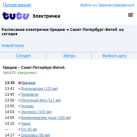
Полная версия
Войти
Зарегистрироваться
или
Электрички
Расписание электрички Оредеж →
Санкт-Петербург-Витеб.
на
сегодня
Новый поиск
Сегодня
Завтра
Выбрать дату
Оредеж – Санкт-Петербург-Витеб.
№6420
ежедневно
13:35
Оредеж
13:41
Дудоровская (125 км)
13:45
Тарковичи
13:50
Песочный Мох (117 км)
13:55
Чолово
14:03
Экспресс (101 км)
14:05
Кременковские дачи (100 км)
14:10
Чаща
—
Пл. 92 км
14:17
Ольховец (90 км)