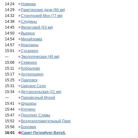
14:24
Новинка
14:29
Ракитинские дачи (80 км)
14:32
Стрелуцкий Мох (77 км)
14:38
Слудицы
14:45
Филатовой (63 км)
14:50
Вырица
14:54
Михайловка
14:57
Красницы
15:01
Сусанино
—
Экологическая (46 км)
15:06
Семрино
15:11
Кобралово
15:17
Антропшино
15:25
Павловск
15:31
Царское Село
15:34
Детскосельская (21 км)
—
Паровозный Музей
15:41
Шушары
15:44
Купчино
15:47
Проспект Славы
15:52
Воздухоплавательный Парк
15:56
Боровая
16:01
Санкт-Петербург-Витеб.