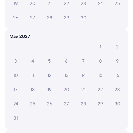
Нет душа. Это минус.
19
20
21
22
23
24
25
26
27
28
29
30
6 причин купить ж/д билеты
Май 2027
Онлайн-покупка за 4 минуты
1
2
Онлайн-возврат билетов без очереди в кассу
3
4
5
6
7
8
9
Выбор любимых мест на схемах вагонов
10
11
12
13
14
15
16
Подробные ответы на вопросы о поездке или
покупке
17
18
19
20
21
22
23
СМС-сопровождение до посадки в поезд
24
25
26
27
28
29
30
Оформление без регистрации на сайте
31
Частые вопросы