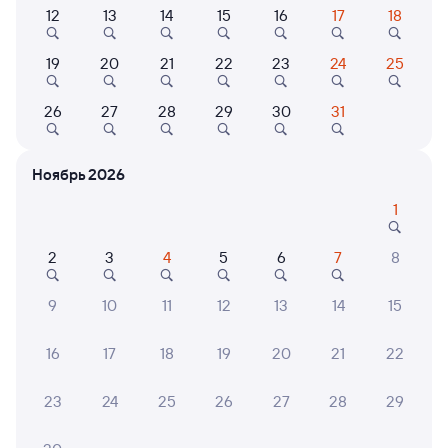
Выберите дату
12
13
14
15
16
17
18
Самый быстрый
19
20
21
22
23
24
25
078Ы
Проходящий
7,8
26
27
28
29
30
31
5 ч 49 м в пути
02:56
08:45
Ярославль-Главный
Брантовка
Ноябрь 2026
Ярославль
Октябрьский
из Москвы Ярославской
в Абакан
1
Дни следования
ближайшие: 10, 12, 14 августа
Маршрут
2
3
4
5
6
7
8
Плацкарт
Купе
9
10
11
12
13
14
15
от
2 ⁠224 ⁠₽
от
3 ⁠814 ⁠₽
Выберите дату
16
17
18
19
20
21
22
Фирменный
23
24
25
26
27
28
29
070Я
Проходящий
8,9