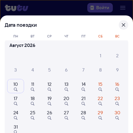
Войти
Дата поездки
Выберите день, чтобы найти
ж/д
билеты Ярославль-Главный —
ПН
ВТ
СР
ЧТ
ПТ
СБ
ВС
Брантовка
Август 2026
1
2
Откуда
3
4
5
6
7
8
9
Куда
10
11
12
13
14
15
16
Когда
17
18
19
20
21
22
23
Кто едет
24
25
26
27
28
29
30
Найти поезда
31