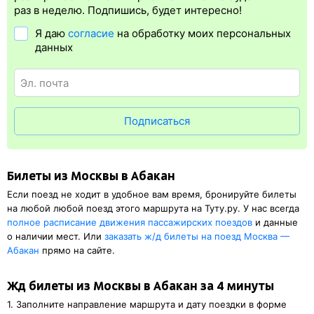
упрощает жизнь пассажиру. Её плюс в том, что не нужно ехать
раз в неделю. Подпишись, будет интересно!
на вокзал и приобретать ж/д билет на бланке.
Электронная
Я даю
согласие
на обработку моих персональных
регистрация
доступна почти для всех заказов,
исключение
данных
составляют поезда
железных дорог СНГ. Для посадки в поезд
будет нужен оригинал паспорта, указанный в электронном ж/д
билете. А в случае отсутствия электронной регистрации еще
и распечатка посадочного купона.
Подписаться
Билеты из Москвы в Абакан
Если поезд не ходит в удобное вам время, бронируйте билеты
на любой любой поезд этого маршрута на Туту.ру. У нас всегда
полное расписание движения пассажирских поездов
и данные
о наличии мест. Или
заказать
ж/д
билеты на поезд Москва —
Абакан
прямо на сайте.
Жд билеты из Москвы в Абакан за 4 минуты
1. Заполните направление маршрута и дату поездки в форме