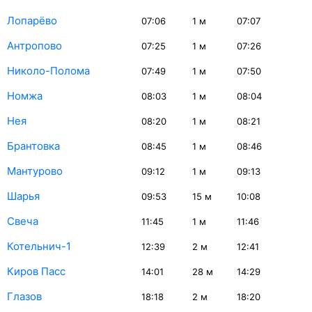
Лопарёво
07:06
1
м
07:07
Антропово
07:25
1
м
07:26
Николо-Полома
07:49
1
м
07:50
Номжа
08:03
1
м
08:04
Нея
08:20
1
м
08:21
Брантовка
08:45
1
м
08:46
Мантурово
09:12
1
м
09:13
Шарья
09:53
15
м
10:08
Свеча
11:45
1
м
11:46
Котельнич-1
12:39
2
м
12:41
Киров Пасс
14:01
28
м
14:29
Глазов
18:18
2
м
18:20