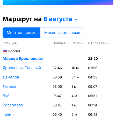
81 минута.
Маршрут на
8 августа
Местное время
Московское время
Станция
Прибытие
Стоянка
Отправление
Россия
Москва Ярославская
23:20
Ярославль-Главный
02:46
10
м
02:56
Данилов
03:59
34
м
04:33
Любим
05:06
1
м
05:07
Буй
05:47
4
м
05:51
Россолово
06:18
1
м
06:19
Галич
06:40
2
м
06:42