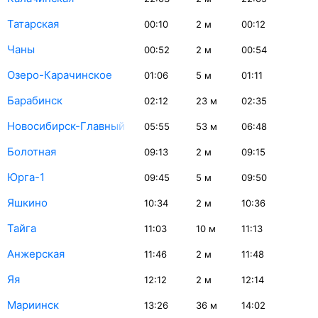
Татарская
00:10
2
м
00:12
Чаны
00:52
2
м
00:54
Озеро-Карачинское
01:06
5
м
01:11
Барабинск
02:12
23
м
02:35
Новосибирск-Главный
05:55
53
м
06:48
Болотная
09:13
2
м
09:15
Юрга-1
09:45
5
м
09:50
Яшкино
10:34
2
м
10:36
Тайга
11:03
10
м
11:13
Анжерская
11:46
2
м
11:48
Яя
12:12
2
м
12:14
Мариинск
13:26
36
м
14:02