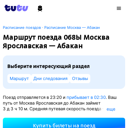
·
Расписание поездов
Расписание Москва — Абакан
Маршрут поезда 068Ы Москва
Ярославская — Абакан
Выберите интересующий раздел
Маршрут
Дни следования
Отзывы
Поезд отправляется в 23:20 и
прибывает в 02:30
. Ваш
путь от Москва Ярославская до Абакан займет
3
д 3
ч 10
м. Средняя путевая скорость поезда — 58 км/ч.
eще
По классификации РЖД это Скорый поезд. Вы проедете
4380 км. На этом маршруте будет 64 остановки. Самая
Купить билеты на поезд
продолжительная стоянка поезда на станции Ачинск-1 —