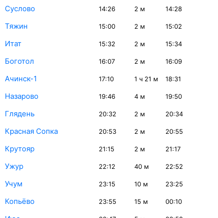
Суслово
14:26
2
м
14:28
Тяжин
15:00
2
м
15:02
Итат
15:32
2
м
15:34
Боготол
16:07
2
м
16:09
Ачинск-1
17:10
1
ч 21
м
18:31
Назарово
19:46
4
м
19:50
Глядень
20:32
2
м
20:34
Красная Сопка
20:53
2
м
20:55
Крутояр
21:15
2
м
21:17
Ужур
22:12
40
м
22:52
Учум
23:15
10
м
23:25
Копьёво
23:55
15
м
00:10