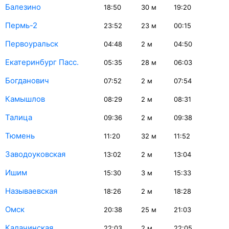
Балезино
18:50
30
м
19:20
Пермь-2
23:52
23
м
00:15
Первоуральск
04:48
2
м
04:50
Екатеринбург Пасс.
05:35
28
м
06:03
Богданович
07:52
2
м
07:54
Камышлов
08:29
2
м
08:31
Талица
09:36
2
м
09:38
Тюмень
11:20
32
м
11:52
Заводоуковская
13:02
2
м
13:04
Ишим
15:30
3
м
15:33
Называевская
18:26
2
м
18:28
Омск
20:38
25
м
21:03
Калачинская
22:03
2
м
22:05