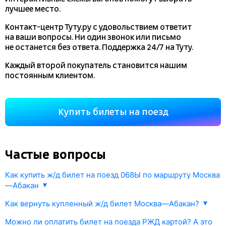
лучшее место.
Контакт-центр Туту.ру с удовольствием ответит
на ваши вопросы. Ни один звонок или письмо
не останется без ответа. Поддержка 24/7 на Туту.
Каждый второй покупатель становится нашим
постоянным клиентом.
Купить билеты на поезд
Частые вопросы
Как купить ж/д билет на поезд 068Ы по маршруту Москва
—Абакан
1. Введите маршрут поезда Москва—Абакан и дату отправления.
Как вернуть купленный ж/д билет Москва—Абакан?
В ответ мы откроем информацию РЖД о наличии жд билетов
Любой приобретенный на
tutu.ru
билет можно отменить
онлайн
и их стоимости.
Можно ли оплатить билет на поезда РЖД картой? А это