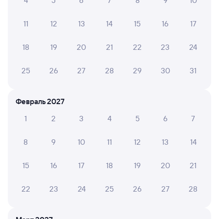
4
5
6
7
8
9
10
1 д 7 ч 2 м в пути
13:43
21:45
11
12
13
14
15
16
17
Сызрань Город
Тюмень
18
19
20
21
22
23
24
Сызрань
в Нижневартовск-1
из Волгограда-1
25
26
27
28
29
30
31
Дни следования
ближайшие: 8, 9, 10 августа
Маршрут
Плацкарт
Купе
Февраль 2027
от
4 ⁠792 ⁠₽
от
4 ⁠964 ⁠₽
1
2
3
4
5
6
7
Выберите дату
8
9
10
11
12
13
14
373С
Проходящий
7,1
15
16
17
18
19
20
21
1 д 12 ч 51 м в пути
22:18
12:09
22
23
24
25
26
27
28
Сызрань Город
Тюмень
Сызрань