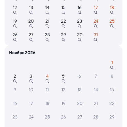
Выберите дату
12
13
14
15
16
17
18
19
20
21
22
23
24
25
595С
Проходящий
7,8
26
27
28
29
30
31
1 д 10 ч 18 м в пути
06:35
17:53
Сызрань Город
Тюмень
Ноябрь 2026
Сызрань
из Анапы
1
Дни следования
ближайшие: 8 августа
Маршрут
2
3
4
5
6
7
8
Плацкарт
9
10
11
12
13
14
15
от
5 ⁠475 ⁠₽
Выберите дату
16
17
18
19
20
21
22
23
24
25
26
27
28
29
585С
Проходящий
10