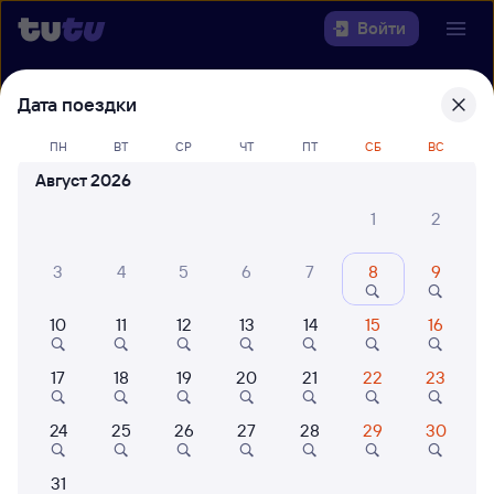
Войти
Выберите день, чтобы найти
ж/д
Дата поездки
билеты Сызрань Город — Тюмень
ПН
ВТ
СР
ЧТ
ПТ
СБ
ВС
Откуда
Август 2026
1
2
Куда
3
4
5
6
7
8
9
Когда
10
11
12
13
14
15
16
Кто едет
17
18
19
20
21
22
23
Найти поезда
24
25
26
27
28
29
30
31