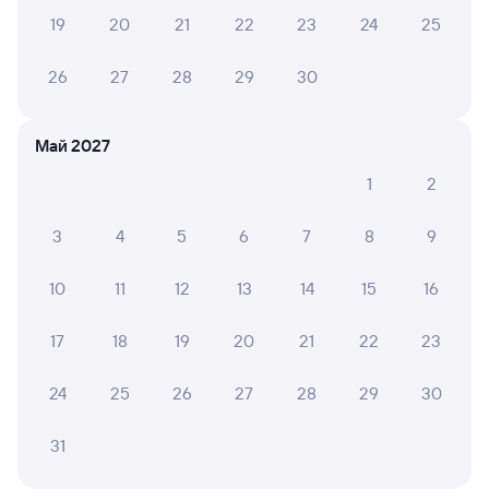
19
20
21
22
23
24
25
8,7
7,7
9,2
26
27
28
29
30
Отель
Отель
Форум
Отель Колос
Евраз
Отел
Май 2027
1 ⁠230 ⁠₽
1 ⁠987 ⁠₽
4 ⁠700
1
2
Отзывы пассажиров Туту о поездах
3
4
5
6
7
8
9
по этому направлению
10
11
12
13
14
15
16
Мы отображаем актуальные отзывы и не удаляем
отрицательные мнения
17
18
19
20
21
22
23
Наталья Б.
24
25
26
27
28
29
30
10
27 июля 2026 • Поезд 373С
31
В принципе вагон нормальный, но было очень жарко
без кондера