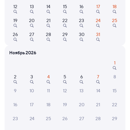
Выберите дату
12
13
14
15
16
17
18
Фирменный
19
20
21
22
23
24
25
036С
Северная Пальмира (двухэтажный)
Проходящий
9
26
27
28
29
30
31
9 ч 10 м в пути
20:43
05:53
Ноябрь 2026
Рязань-2
Чудово-1 (Московское)
Рязань
Чудово
1
из Адлера
в Санкт-Петербург-Главн.
2
3
4
5
6
7
8
Дни следования
ближайшие: 10, 11, 12 августа
Маршрут
9
10
11
12
13
14
15
Купе
СВ
Люкс
от
5 ⁠418 ⁠₽
от
22 ⁠666 ⁠₽
от
33 ⁠780 ⁠₽
16
17
18
19
20
21
22
Выберите дату
23
24
25
26
27
28
29
Самый быстрый
008С
Таврия
Проходящий
8,8