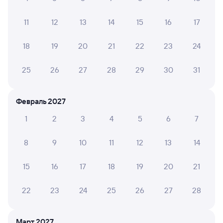
109Ж
Проходящий
8,7
11
12
13
14
15
16
17
10 ч 7 м в пути
23:30
09:37
18
19
20
21
22
23
24
Рязань-2
Чудово-1 (Московское)
Рязань
Чудово
из Астрахани
в Санкт-Петербург-Главн.
25
26
27
28
29
30
31
Дни следования
ближайшие: 10, 11, 12 августа
Маршрут
Февраль 2027
Плацкарт
Купе
от
5 ⁠028 ⁠₽
от
5 ⁠413 ⁠₽
1
2
3
4
5
6
7
Выберите дату
8
9
10
11
12
13
14
15
16
17
18
19
20
21
Найдём билет на поезд за вас
Даже если сейчас нет мест
22
23
24
25
26
27
28
Искать билеты
Март 2027