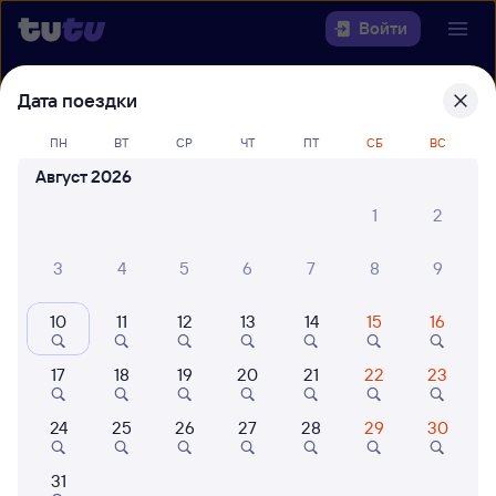
Войти
Дата поездки
Выберите день, чтобы найти
ж/д
билеты Рязань-2 — Чудово-1
ПН
ВТ
СР
ЧТ
ПТ
СБ
ВС
(Московское)
Август 2026
Откуда
1
2
Куда
3
4
5
6
7
8
9
Когда
10
11
12
13
14
15
16
Кто едет
17
18
19
20
21
22
23
24
25
26
27
28
29
30
Найти поезда
31