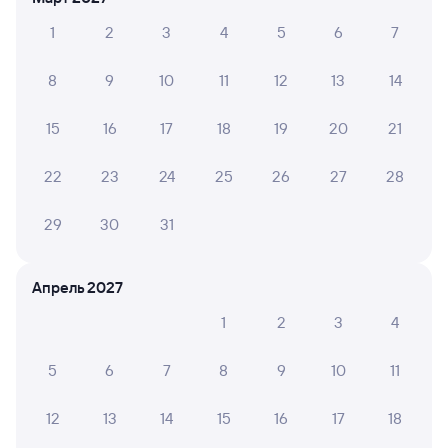
Отели в Чудово
Все
1
2
3
4
5
6
7
Путешественникам нравятся эти варианты
8
9
10
11
12
13
14
15
16
17
18
19
20
21
22
23
24
25
26
27
28
Показать
Коттеджи, дома
ещё 2
29
30
31
Коттедж на базе
варианта
отдыха Карловка
2 ⁠990 ⁠₽
Апрель 2027
1
2
3
4
Отзывы пассажиров Туту о поездах
по этому направлению
5
6
7
8
9
10
11
Мы отображаем актуальные отзывы и не удаляем
12
13
14
15
16
17
18
отрицательные мнения