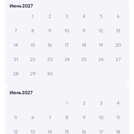
молодцы. Вагон чистенький и новый.
Июнь 2027
1
2
3
4
5
6
ЖАННА К.
10
7
8
9
10
11
12
13
01 августа 2026 • Поезд 008С «Таврия»
Всё было хорошо. Нареканий нет. Спасибо за
14
15
16
17
18
19
20
комфортное путешествие.
21
22
23
24
25
26
27
Татьяна З.
6
28
29
30
31 июля 2026 • Поезд 036С «Северная Пальмира
(двухэтажный)»
Добрый день! Замерзли от кондиционера. Дует со
Июль 2027
всех сторон.
1
2
3
4
5
6
7
8
9
10
11
6 причин купить ж/д билеты
12
13
14
15
16
17
18