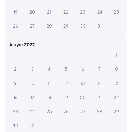
Онлайн-покупка за 4 минуты
19
20
21
22
23
24
25
Онлайн-возврат билетов без очереди в кассу
Выбор любимых мест на схемах вагонов
26
27
28
29
30
31
Подробные ответы на вопросы о поездке или
покупке
Август 2027
СМС-сопровождение до посадки в поезд
1
Оформление без регистрации на сайте
2
3
4
5
6
7
8
9
10
11
12
13
14
15
Частые вопросы
Что нужно, чтобы сесть в поезд?
16
17
18
19
20
21
22
Как поменять билет на другую дату или
23
24
25
26
27
28
29
на другой поезд?
Как вернуть билет?
30
31