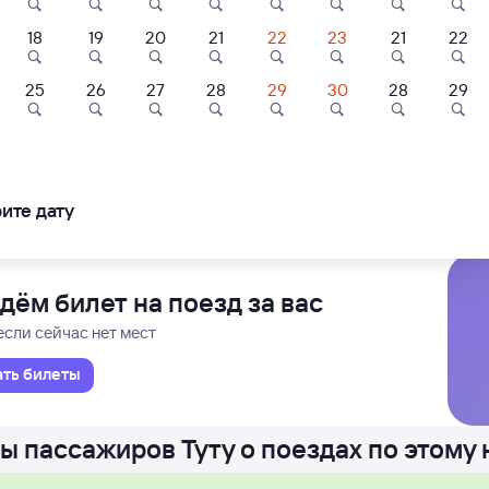
18
19
20
21
22
23
21
22
Ы
Проходящий
2 д 20 ч 33 м в пути
15
22:48
25
26
27
28
29
30
28
29
9,8
2
Междур
ль
Отель
Отель
в
квы Ярославской
артаменты Марс
Куба
Югус
ль 50 Лет
ледования
ближайшие: 7, 9, 11 августа
Ма
ите дату
сомола 23 21
480 ⁠₽
3 ⁠524 ⁠₽
3 ⁠990 ⁠₽
дём билет на поезд за вас
если сейчас нет мест
ать билеты
ы пассажиров Туту о поездах по этому