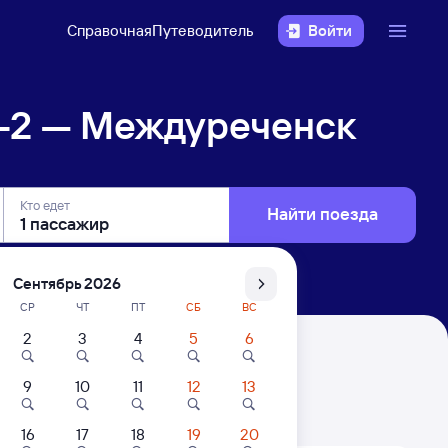
Справочная
Путеводитель
Войти
-2 — Междуреченск
Кто едет
Найти поезда
Сентябрь 2026
СР
ЧТ
ПТ
СБ
ВС
2
3
4
5
6
ск
9
10
11
12
13
. Цены за 1 пассажира
16
17
18
19
20