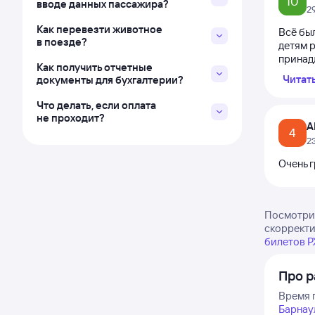
10
вводе данных пассажира?
2
Как перевезти животное
Всё бы
в поезде?
детям 
принадл
Как получить отчетные
Читат
документы для бухгалтерии?
Что делать, если оплата
не проходит?
А
4
2
Очень г
Посмотрит
скорректи
билетов 
Про 
Время 
Барнау