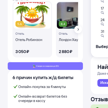
17
078
00:
24
5,6
8,4
Пермь-
31
Отель
Отель
Оте
Пермь
из Мос
Отель Робинзон
Лондон Хаус
Ап
Оте
Дни с
Выбер
Ком
3 ⁠050 ⁠₽
2 ⁠880 ⁠₽
2 ⁠
Най
Даже 
6 причин купить ж/д билеты
Иск
Онлайн-покупка за 4 минуты
Онлайн-возврат билетов без
Отзыв
очереди в кассу