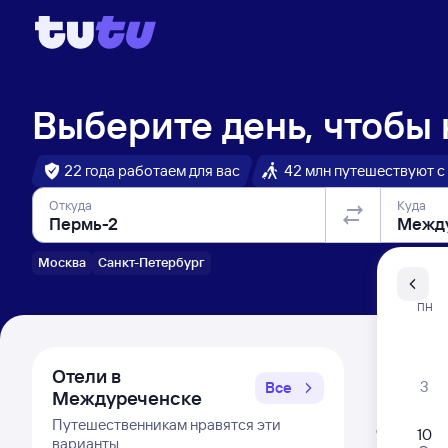
Выберите день, чтобы
22 года работаем для вас
42 млн путешествуют с
Откуда
Куда
Москва
Санкт-Петербург
Санкт-Пе
ПН
Распи
Отели в
3
Все
Междуреченске
Расписа
Путешественникам нравятся эти
Открыта про
10
варианты