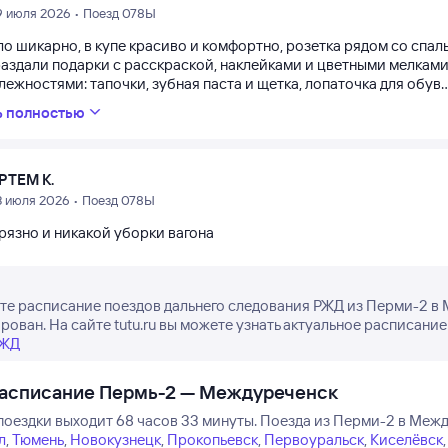
9 июля 2026 • Поезд 078Ы
ло шикарно, в купе красиво и комфортно, розетка рядом со сп
раздали подарки с расскраской, наклейками и цветными мелкам
ежностями: тапочки, зубная паста и щетка, лопаточка для обув..
ь полностью
РТЕМ К.
3 июля 2026 • Поезд 078Ы
рязно и никакой уборки вагона
е расписание поездов дальнего следования РЖД из Перми-2 в М
рован. На сайте tutu.ru вы можете узнать актуальное расписание
РЖД
расписание Пермь-2 — Междуреченск
поездки выходит 68 часов 33 минуты.
Поезда из Перми-2 в Межд
л
,
Тюмень
,
Новокузнецк
,
Прокопьевск
,
Первоуральск
,
Киселёвск