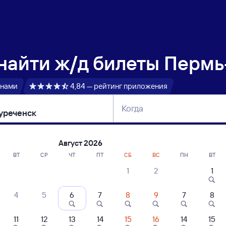
 найти
ж/д билеты Пермь
 нами
4,84 — рейтинг приложения
Когда
тербург
Москва
Сегодня
Завтра
Август 2026
ВТ
СР
ЧТ
ПТ
СБ
ВС
ПН
ВТ
1
2
1
сание поездов Пермь-2 — Междуречен
4
5
6
7
8
9
7
8
ние поездов Междуреченск — Пермь-2
дажа билетов на 3 ноября. Отправление и прибытие по местному времени
11
12
13
14
15
16
14
15