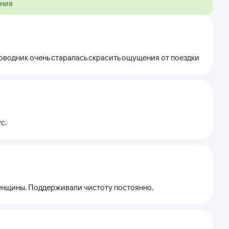
ения
роводник очень старалась скрасить ощущения от поездки
с.
енщины. Поддерживали чистоту постоянно.