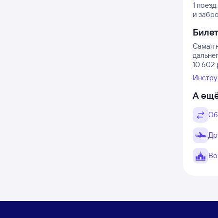
1 поезд.
и забр
Биле
Самая 
дальне
10 602 
Инстру
А ещё
Об
Др
Во