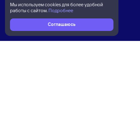
Мы используем cookies для более удобной
работы с сайтом.
Подробнее
Соглашаюсь
Расписание поездов
Ж/д билеты Пермь-2 → Междурече
Ком
Приложение Туту
О на
Вака
Конт
Прав