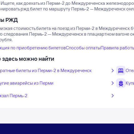
Ищете, как доехать из Перми-2 до Междуреченска железнодор
онировать ржд билет по маршруту Пермь-2 — Междуреченск онлай
ты РЖД
низкая стоимость билета на поезд из Перми-2 в Междуреченск бу
го следования Пермь-2 — Междуреченск в плацкартном вагоне ок
рубля.
кция по приобретению билетов
Способы оплаты
Правила работ
 здесь можно найти
ратные билеты из Перми-2 в Междуреченск
Оте
угие авиарейсы из Перми
Куп
кзал Пермь-2