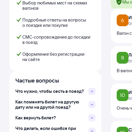
Мы о
Выбор любимых мест на схемах
вагонов
И
Подробные ответы на вопросы
6
0
о поездке или покупке
Вагон 
СМС-сопровождение до посадки
в поезд
Оформление без регистрации
Л
8
на сайте
0
В ваго
Частые вопросы
Что нужно, чтобы сесть в поезд?
И
10
0
Как поменять билет на другую
дату или на другой поезд?
Очень 
Как вернуть билет?
Что делать, если ошибся при
С