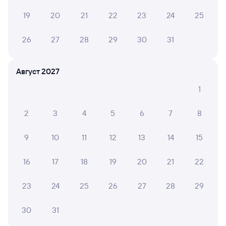
из Междуреченска в Пермь-2 составляет
8 582 рубля.
Цена жд билета Междуреченск —
19
20
21
22
23
24
25
Пермь-2 в плацкартном вагоне около 8 582 рублей,
в купейном вагоне приблизительно 14 088 рублей.
26
27
28
29
30
31
Инструкция по приобретению билетов
Способы оплаты
Правила работы сервиса
Август 2027
А ещё здесь можно найти
1
Обратные билеты из Междуреченска
в Пермь-2
2
3
4
5
6
7
8
Отели Перми
9
10
11
12
13
14
15
Купить жд билеты Пермь
16
17
18
19
20
21
22
Вокзал Междуреченск
23
24
25
26
27
28
29
Аренда авто в Перми
30
31