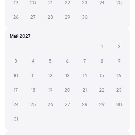
19
20
21
22
23
24
25
Оформление без регистрации на сайте
26
27
28
29
30
Частые вопросы
Май 2027
Что нужно, чтобы сесть в поезд?
1
2
Как поменять билет на другую дату или
на другой поезд?
3
4
5
6
7
8
9
Как вернуть билет?
10
11
12
13
14
15
16
Что делать, если ошибся при вводе данных
пассажира?
17
18
19
20
21
22
23
Как перевезти животное в поезде?
24
25
26
27
28
29
30
Как получить отчетные документы для
бухгалтерии?
31
Что делать, если оплата не проходит?