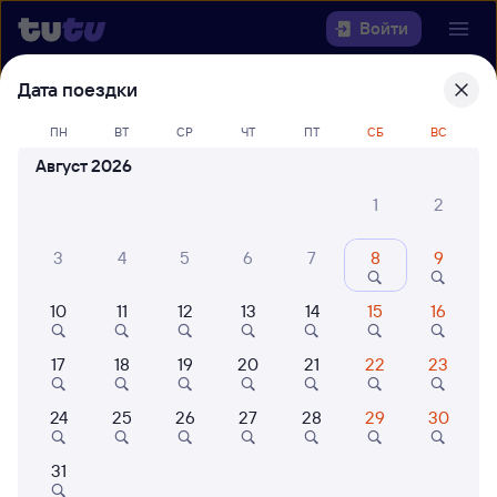
Войти
Дата поездки
Выберите день, чтобы найти
ж/д
билеты Междуреченск — Пермь-2
ПН
ВТ
СР
ЧТ
ПТ
СБ
ВС
Август 2026
Откуда
1
2
Куда
3
4
5
6
7
8
9
Когда
10
11
12
13
14
15
16
Кто едет
17
18
19
20
21
22
23
24
25
26
27
28
29
30
Найти поезда
31