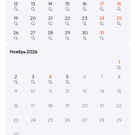
12
13
14
15
16
17
18
Найдём билет на поезд за вас
19
20
21
22
23
24
25
Даже если сейчас нет мест
26
27
28
29
30
31
Искать билеты
Ноябрь 2026
Отели в Перми
Все
1
Путешественникам нравятся эти варианты
2
3
4
5
6
7
8
9
10
11
12
13
14
15
7,0
9,8
8,3
16
17
18
19
20
21
22
Отель
Квартира
Сити
Однокомнатная
GRAN
23
24
25
26
27
28
29
квартира на улице
Татьяны Барамзиной,
3 ⁠122 ⁠₽
3 ⁠047 ⁠₽
7 ⁠500
32
30