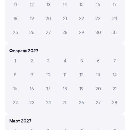
11
12
13
14
15
16
17
Инструкция по приобретению билетов
Способы оплаты
Правила работы сервиса
18
19
20
21
22
23
24
А ещё здесь можно найти
25
26
27
28
29
30
31
Обратные билеты из Иркутска
Сортировочного в Антропово
Февраль 2027
Отели
1
2
3
4
5
6
7
Другие авиарейсы из Иркутска
8
9
10
11
12
13
14
Купить жд билеты до Антропово
15
16
17
18
19
20
21
Вокзал Иркутск Сортировочный
22
23
24
25
26
27
28
Март 2027