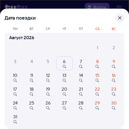
Войти
Дата поездки
Выберите день, чтобы найти
ж/д
ПН
ВТ
СР
ЧТ
ПТ
СБ
ВС
билеты Иркутск Сортировочный —
Август 2026
Антропово
1
2
22 года работаем для вас
42 млн путешествуют с на
3
4
5
6
7
8
9
Откуда
10
11
12
13
14
15
16
Куда
17
18
19
20
21
22
23
Когда
24
25
26
27
28
29
30
Кто едет
31
Найти поезда