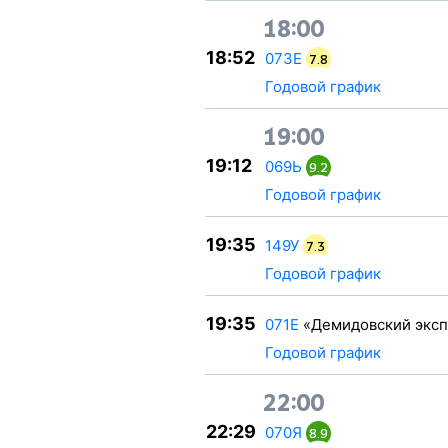
18:00
18:52
073Е
7.8
Годовой график
19:00
19:12
069Ь
9.2
Годовой график
19:35
149У
7.3
Годовой график
19:35
071Е
«Демидовский эксп
Годовой график
22:00
22:29
070Я
8.9