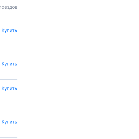
узнать цену билета до
поездов
Антропово
, расстояние и
продолжительность пути.
У вас есть возможность
заказать или
купить билет на
Купить
поезд в
Антропово
на сайте
прямо сейчас.
Также можно
воспользоваться услугой
заказа электронного ж/д
Купить
билета.
Купить
Купить