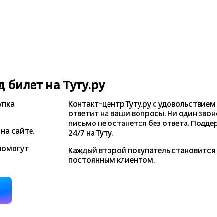
д
билет на Туту.ру
упка
Контакт-центр Туту.ру с удовольствием
ответит на ваши вопросы. Ни один звон
письмо не останется без ответа. Подде
на сайте.
24/7 на Туту.
помогут
Каждый второй покупатель становитс
постоянным клиентом.
д