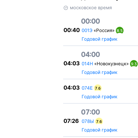
московское время
00:00
00:40
001Э
«Россия»
8.5
Годовой график
04:00
04:03
014Н
«Новокузнецк»
9.3
Годовой график
04:03
074Е
7.6
Годовой график
07:00
07:26
078Ы
7.6
Годовой график