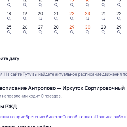
18
19
20
21
22
23
21
22
5
9,5
25
26
27
28
29
30
28
29
Нет рейсов по этому
Отель
Отель
Отель
Измените место отправления или при
кал - Северное
Гостевой Дом
Эко-центр
другой транспо
ре
Иркутский Кедр
«Таловское»
ите дату
655 ⁠₽
1 ⁠916 ⁠₽
8 ⁠300 ⁠₽
 актуальное расписание рейсов РЖД из Антропово в Иркутск С
я. На сайте Туту вы найдете актуальное расписание движения по
асписание Антропово — Иркутск Сортировочный
м направлении ходит 0 поездов.
ты РЖД
кция по приобретению билетов
Способы оплаты
Правила работ