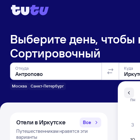
Выберите день, чтобы
Сортировочный
Откуда
Куда
Москва
Санкт-Петербург
Санкт-Пе
ПН
Распи
Отели в Иркутске
Все
3
Путешественникам нравятся эти
варианты
10