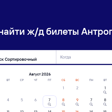
 найти
ж/д билеты Антро
Когда
тербург
Москва
Сегодня
Завтра
Август 2026
ВТ
СР
ЧТ
ПТ
СБ
ВС
ПН
ВТ
1
2
1
сание поездов Антропово — Иркутск 
4
5
6
7
8
9
7
8
11
12
13
14
15
16
14
15