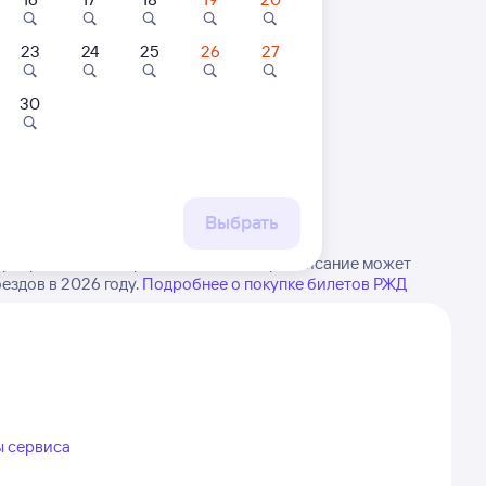
23
24
25
26
27
9,5
8
30
 маршруту
Отель
Квартира
бытия, либо посмотрите
Отель Звезда
Однокомнатная
Ку
рт
квартира на улице:
Пискунова 148/4-
Выбрать
14 ⁠100 ⁠₽
2 ⁠625 ⁠₽
8 ⁠
194
ортировочный. Обратите внимание, расписание может
ездов в 2026 году.
Подробнее о покупке билетов РЖД
ы сервиса