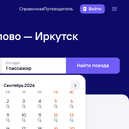
Справочная
Путеводитель
Войти
пово — Иркутск
Кто едет
Найти поезда
Сентябрь 2026
СР
ЧТ
ПТ
СБ
ВС
2
3
4
5
6
Сортировочный
9
10
11
12
13
16
17
18
19
20