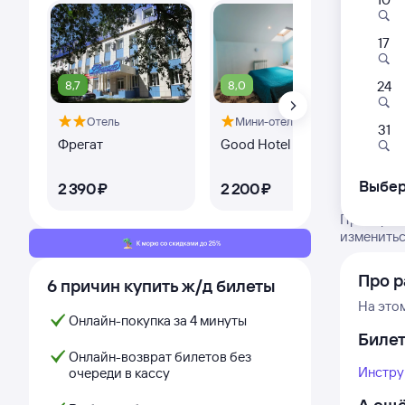
17
8,7
8,0
7,
24
Отель
Мини-отель
31
Фрегат
Good Hotel
Бай
мо
Выбер
2 ⁠390 ⁠₽
2 ⁠200 ⁠₽
6 ⁠
Проверьте
изменитьс
Про р
6 причин купить ж/д билеты
На это
Онлайн-покупка за 4 минуты
Биле
Онлайн-возврат билетов без
Инстру
очереди в кассу