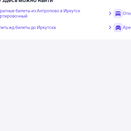
 здесь можно найти
ратные билеты из Антропово в Иркутск
Оте
ртировочный
пить жд билеты до Иркутска
Аре