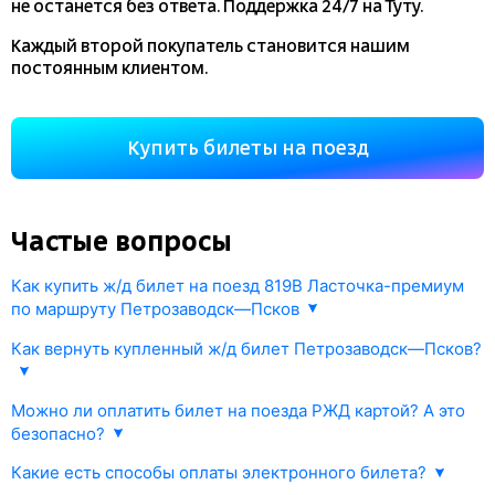
не останется без ответа. Поддержка 24/7 на Туту.
Каждый второй покупатель становится нашим
постоянным клиентом.
Купить билеты на поезд
Частые вопросы
Как купить ж/д билет на поезд 819В Ласточка-премиум
по маршруту Петрозаводск—Псков
1. Укажите маршрут поезда Петрозаводск—Псков и дату поездки.
Как вернуть купленный ж/д билет Петрозаводск—Псков?
В ответ мы покажем информацию РЖД о наличии жд билетов
и их стоимости.
Любой приобретенный на
tutu.ru
билет можно вернуть
онлайн
Можно ли оплатить билет на поезда РЖД картой? А это
2. Выберите поезд 819В Ласточка-премиум, либо другой
в соответствии с правилами РЖД.
безопасно?
нужный вам поезд, тип вагона и места.
Возврат осуществляется прямо в личном кабинете Туту.ру —
Да, конечно. Оплата происходит через платежный шлюз. Все
3. Забронируйте жд билет онлайн одним из существующих
Какие есть способы оплаты электронного билета?
вам
не нужно
идти в железнодорожные кассы.
данные отправляются по безопасному каналу. Платежный шлюз
вариантов. Информация об оплате будет моментально передана