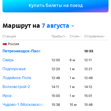
721 км. На этом маршруте будет 14 остановок. Самая
Купить билеты на поезд
продолжительная стоянка поезда на станции Великий
Новгород — 54 минуты.
Маршрут на
7 августа
Станция
Прибытие
Стоянка
Отправление
Россия
Петрозаводск-Пасс
10:35
Свирь
12:05
6
м
12:11
Подпорожье
12:20
1
м
12:21
Лодейное Поле
12:48
1
м
12:49
Волховстрой-2
14:11
1
м
14:12
Ирса
15:00
1
м
15:01
Чудово-1 (Московское)
15:38
10
м
15:48