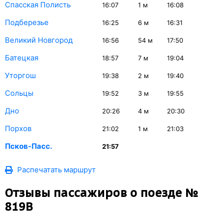
Спасская Полисть
16:07
1
м
16:08
Подберезье
16:25
6
м
16:31
Великий Новгород
16:56
54
м
17:50
Батецкая
18:57
7
м
19:04
Уторгош
19:38
2
м
19:40
Сольцы
19:52
3
м
19:55
Дно
20:26
4
м
20:30
Порхов
21:02
1
м
21:03
Псков-Пасс.
21:57
Распечатать маршрут
Отзывы пассажиров о поезде №
819В