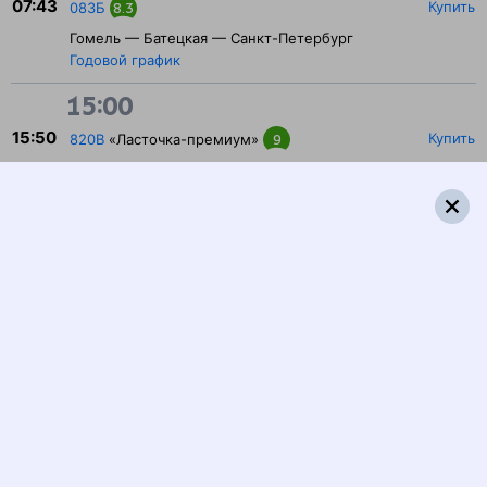
07:43
Купить
083Б
8.3
Гомель — Батецкая — Санкт-Петербург
Годовой график
15:00
15:50
Купить
820В
«Ласточка-премиум»
9
Псков — Батецкая — Петрозаводск
Годовой график
18:00
18:11
Купить
083А
7.9
Санкт-Петербург — Батецкая — Гомель
Годовой график
19:00
19:04
Купить
819В
«Ласточка-премиум»
9.2
Петрозаводск — Батецкая — Псков
Годовой график