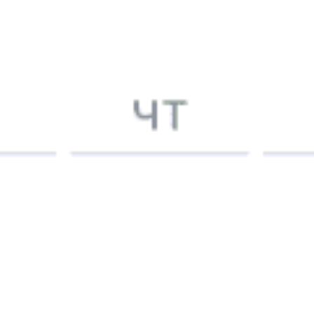
1148 ₽
Батецкий — Ирса
от
Купить
5758 ₽
Батецкий — Минск
от
Купить
8055 ₽
Батецкий — Скидель
от
Купить
845 ₽
Батецкий — Великие Луки
от
Купить
6595 ₽
Батецкий — Малые Лётцы
от
Купить
4636 ₽
Батецкий — Богушевск
от
Купить
1315 ₽
Батецкий — Псков
от
Купить
А еще здесь можно найти
Туры из Батецкого
Отели
5 причин купить
ж/д
билет