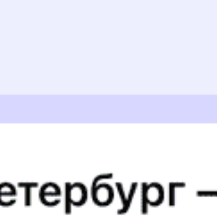
19:49
Купить
069А
7.6
Мурманск — Батецкая — Псков
Годовой график
20:00
20:18
Купить
079Ч
8.6
Санкт-Петербург — Батецкая — Калининград
Годовой график
23:00
23:19
Купить
377А
7.3
Санкт-Петербург — Батецкая — Великие Луки
Годовой график
Популярные направления
610 ₽
Батецкий — Новгород Великий
от
Купить
4525 ₽
Батецкий — Орша
от
Купить