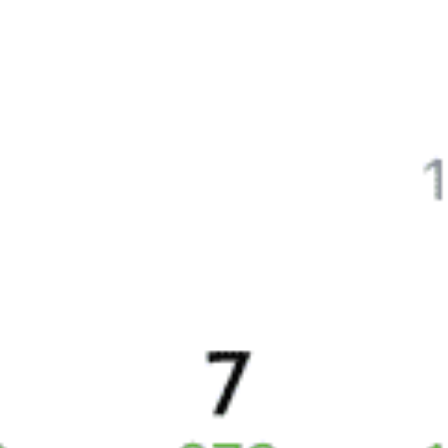
на Туту.ру
Быстрая и удобная
онлайн-покупка
за 4 минуты.
Без обязательной регистрации на сайте.
Интерактивные схемы вагонов помогут выбрать
лучшее место.
Контакт-центр Туту.ру с удовольствием ответит
на ваши вопросы. Ни один звонок или письмо
не останется без ответа. Поддержка 24/7 на Туту.
Каждый второй покупатель становится нашим
постоянным клиентом.
Купить билеты на поезд
Частые вопросы