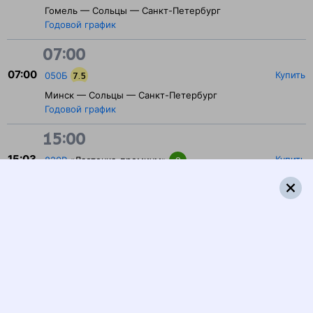
Гомель — Сольцы — Санкт-Петербург
Годовой график
07:00
07:00
Купить
050Б
7.5
Минск — Сольцы — Санкт-Петербург
Годовой график
15:00
15:03
Купить
820В
«Ласточка-премиум»
9
Псков — Сольцы — Петрозаводск
Годовой график
15:25
Купить
410А
Псков — Сольцы — Чудово
Годовой график
16:00
16:18
Купить
409А