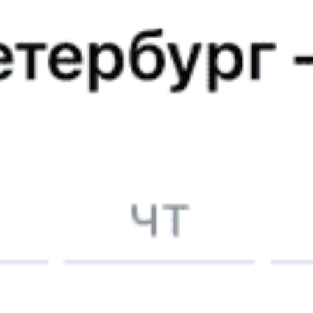
Купить
051Б
«Звезда»
8.7
Санкт-Петербург — Сольцы — Брест
Годовой график
23:00
23:41
Купить
049Б
7.9
Санкт-Петербург — Сольцы — Минск
Годовой график
Популярные направления
844 ₽
Сольцы — Локня
от
Купить
6745 ₽
Сольцы — Полоцк
от
Купить
882 ₽
Сольцы — Новгород Великий
от
Купить
7280 ₽
Сольцы — Линово
от
Купить
11037 ₽
Сольцы — Слоним
от
Купить
5734 ₽
Сольцы — Лиски
от
Купить