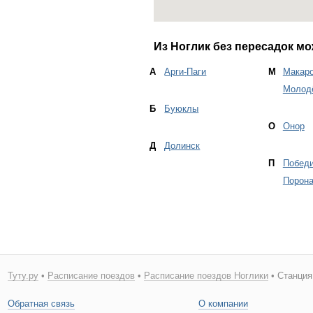
Из Ноглик без пересадок мо
А
Арги-Паги
М
Макар
Молод
Б
Буюклы
О
Онор
Д
Долинск
П
Побед
Порона
Туту.ру
•
Расписание поездов
•
Расписание поездов Ноглики
• Станция
Обратная связь
О компании