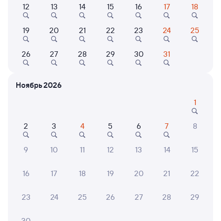
12
13
14
15
16
17
18
304Э
Проходящий
7,1
11 ч 40 м в пути
18:16
05:56
19
20
21
22
23
24
25
Ноглики
Долинск
26
27
28
29
30
31
в Южно-Сахалинск
Дни следования
ближайшие: 9, 10, 12 августа
Маршрут
Ноябрь 2026
Сидячий
Плацкарт
Купе
СВ
1
от
1 ⁠532 ⁠₽
от
2 ⁠214 ⁠₽
от
5 ⁠061 ⁠₽
от
14 ⁠941 ⁠₽
2
3
4
5
6
7
8
Выберите дату
Самый быстрый
9
10
11
12
13
14
15
506Г
Проходящий
10
16
17
18
19
20
21
22
10 ч 43 м в пути
23:05
09:48
23
24
25
26
27
28
29
Ноглики
Долинск
в Южно-Сахалинск
30