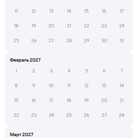
ТАТЬЯНА И.
2
16 июля 2026 • Поезд 304Э
11
12
13
14
15
16
17
Ехали с южного в ноглики 16 июля. На улице 27
градусов дара в Воронеже не работал кондиционер
18
19
20
21
22
23
24
вообще. Дышать в вагон не нечем. Проводник
объяснила что ни чего сделать не может.
25
26
27
28
29
30
31
Февраль 2027
Светлана Ц.
6
15 июня 2026 • Поезд 304Э
1
2
3
4
5
6
7
Вагон ужасный, старый... Самое ужасное, всю дорогу
стояла жуткая вонь выхлопными газами, я реально
8
9
10
11
12
13
14
сильно задыхалась.
15
16
17
18
19
20
21
Денис О.
8
22
23
24
25
26
27
28
28 мая 2026 • Поезд 304Э
Поездка в целом нормальная,но состояние вагона
остааляет желать лучшего старый ,прогнивший. У
Март 2027