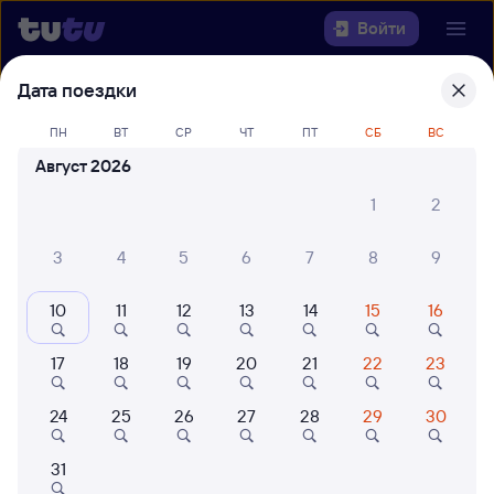
Войти
Дата поездки
Выберите день, чтобы найти
ж/д
билеты Ноглики — Долинск
ПН
ВТ
СР
ЧТ
ПТ
СБ
ВС
Август 2026
Откуда
1
2
Куда
3
4
5
6
7
8
9
Когда
10
11
12
13
14
15
16
Кто едет
17
18
19
20
21
22
23
24
25
26
27
28
29
30
Найти поезда
31