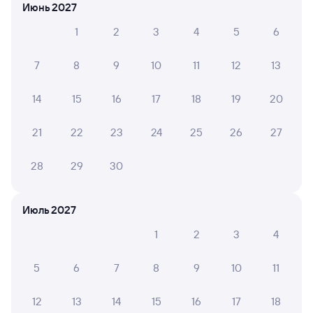
на другой поезд?
Июнь 2027
Как вернуть билет?
1
2
3
4
5
6
Что делать, если ошибся при вводе данных
7
8
9
10
11
12
13
пассажира?
Как перевезти животное в поезде?
14
15
16
17
18
19
20
Как получить отчетные документы для
бухгалтерии?
21
22
23
24
25
26
27
Что делать, если оплата не проходит?
28
29
30
Проверьте актуальное расписание рейсов РЖД из Ноглик
Июль 2027
в Долинск. Обратите внимание, расписание может
измениться. На сайте tutu.ru вы найдете актуальное
1
2
3
4
расписание движения поездов в 2026 году.
Подробнее
о покупке билетов РЖД
5
6
7
8
9
10
11
Про расписание Ноглики — Долинск
12
13
14
15
16
17
18
Примерное время в пути равняется 11 часов 26 минут.