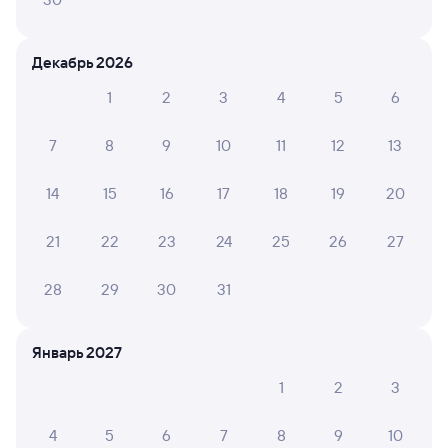
Дни следования
ближайшие: 12, 15, 19 августа
Маршрут
Декабрь 2026
Плацкарт
Купе
от
2 ⁠214 ⁠₽
от
5 ⁠061 ⁠₽
1
2
3
4
5
6
Выберите дату
7
8
9
10
11
12
13
14
15
16
17
18
19
20
Найдём билет на поезд за вас
Даже если сейчас нет мест
21
22
23
24
25
26
27
Искать билеты
28
29
30
31
Отзывы пассажиров Туту о поездах
по этому направлению
Январь 2027
1
2
3
Мы отображаем актуальные отзывы и не удаляем
отрицательные мнения
4
5
6
7
8
9
10