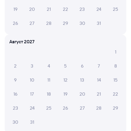
Поезда из Ноглик в Долинск проходят через города:
19
20
21
22
23
24
25
Поронайск
,
Макаров
.
На этом направлении ходит
3 поезда.
Хотите узнать, как попасть из Ноглик
до Долинска жд транспортом? Вы можете оформить
26
27
28
29
30
31
и забронировать билет на поезд по маршруту
Ноглики — Долинск онлайн на сайте tutu уже сейчас.
Август 2027
Билеты РЖД
Самая низкая стоимость билета на поезд из Ноглик
1
в Долинск выходит 1 532 рубля.
Цена билета на поезд
РЖД Ноглики — Долинск в плацкартном вагоне около
2
3
4
5
6
7
8
2 214 рублей, в купейном вагоне приблизительно
5 061 рубль.
9
10
11
12
13
14
15
Инструкция по приобретению билетов
Способы оплаты
Правила работы сервиса
16
17
18
19
20
21
22
А ещё здесь можно найти
23
24
25
26
27
28
29
Обратные билеты из Ноглик в Долинск
30
31
Отели