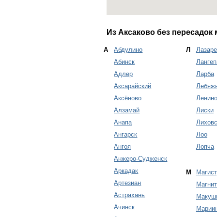
Из Аксаково без пересадок 
А
Абдулино
Л
Лазаре
Абинск
Лангеп
Адлер
Ларба
Аксарайский
Лебяж
Аксёново
Ленин
Алзамай
Лиски
Анапа
Лиховс
Ангарск
Лоо
Ангоя
Лопча
Анжеро-Судженск
Аркадак
М
Магис
Артезиан
Магнит
Астрахань
Макуш
Ачинск
Марии