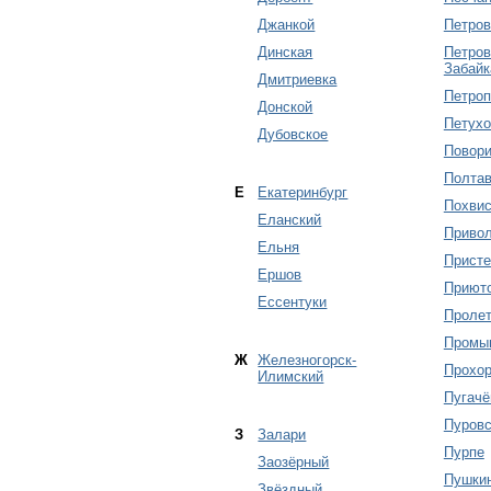
Джанкой
Петров
Динская
Петров
Забайк
Дмитриевка
Петроп
Донской
Петухо
Дубовское
Повор
Полтав
Е
Екатеринбург
Похвис
Еланский
Приво
Ельня
Присте
Ершов
Приют
Ессентуки
Пролет
Промы
Ж
Железногорск-
Прохор
Илимский
Пугачё
Пуровс
З
Залари
Пурпе
Заозёрный
Пушки
Звёздный