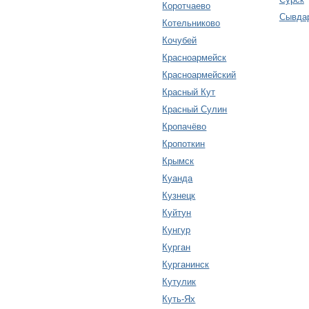
Коротчаево
Сывда
Котельниково
Кочубей
Красноармейск
Красноармейский
Красный Кут
Красный Сулин
Кропачёво
Кропоткин
Крымск
Куанда
Кузнецк
Куйтун
Кунгур
Курган
Курганинск
Кутулик
Куть-Ях