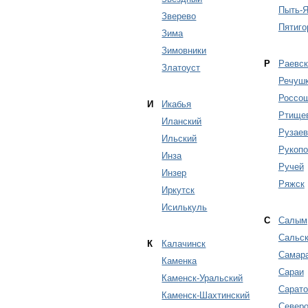
Пыть-
Зверево
Пятиго
Зима
Зимовники
Р
Раевск
Златоуст
Речуш
Россо
И
Икабья
Ртище
Иланский
Рузаев
Ильский
Рукоп
Инза
Ручей
Инзер
Ряжск
Иркутск
Исилькуль
С
Салым
Сальс
К
Калачинск
Самар
Каменка
Сараи
Каменск-Уральский
Сарато
Каменск-Шахтинский
Северо