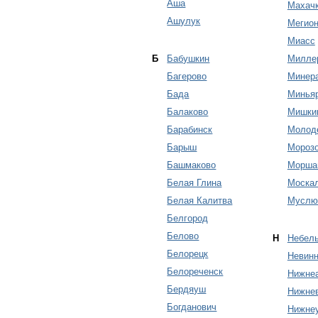
Аша
Махач
Ашулук
Мегио
Миасс
Б
Бабушкин
Милле
Багерово
Минер
Бада
Минья
Балаково
Мишки
Барабинск
Молод
Барыш
Мороз
Башмаково
Морша
Белая Глина
Моска
Белая Калитва
Муслю
Белгород
Белово
Н
Небел
Белорецк
Невин
Белореченск
Нижнеа
Бердяуш
Нижнев
Богданович
Нижне