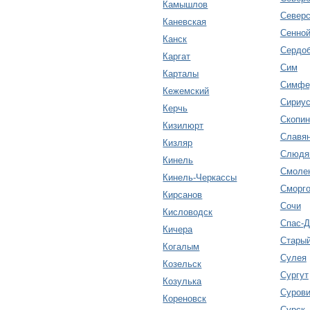
Камышлов
Северс
Каневская
Сенно
Канск
Сердо
Каргат
Сим
Карталы
Симфе
Кежемский
Сириу
Керчь
Скопин
Кизилюрт
Славян
Кизляр
Слюдя
Кинель
Смоле
Кинель-Черкассы
Сморг
Кирсанов
Сочи
Кисловодск
Спас-Д
Кичера
Стары
Когалым
Сулея
Козельск
Сургут
Козулька
Сурови
Кореновск
Сурск