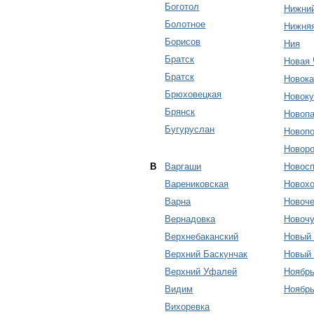
Боготол
Нижни
Болотное
Нижня
Борисов
Ния
Братск
Новая 
Братск
Новока
Брюховецкая
Новок
Брянск
Новопа
Бугуруслан
Новопо
Новоро
В
Варгаши
Новосп
Варениковская
Новохо
Варна
Новоче
Вернадовка
Новочу
Верхнебаканский
Новый 
Верхний Баскунчак
Новый 
Верхний Уфалей
Ноябрь
Видим
Ноябрь
Вихоревка