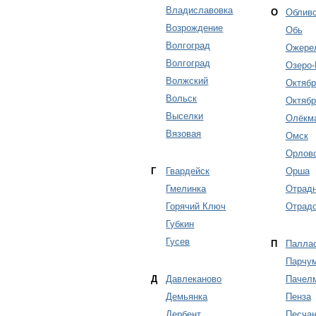
Владиславовка
О
Облив
Возрождение
Обь
Волгоград
Ожере
Волгоград
Озеро-
Волжский
Октябр
Вольск
Октябр
Выселки
Олёкм
Вязовая
Омск
Орлов
Г
Гвардейск
Орша
Гмелинка
Отрад
Горячий Ключ
Отрадо
Губкин
Гусев
П
Палла
Парчу
Д
Давлеканово
Пачел
Демьянка
Пенза
Дербент
Песчан