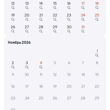
Выберите дату
12
13
14
15
16
17
18
Самый быстрый
Фирменный
19
20
21
22
23
24
25
041М
Скорый
Проходящий
8,9
26
27
28
29
30
31
1 д 5 ч 16 м в пути
16:50
22:06
Воркута
Коноша-1
Ноябрь 2026
Коноша
в Москву Ярославскую
1
Дни следования
ближайшие: 7, 8, 9 августа
Маршрут
2
3
4
5
6
7
8
Плацкарт
Купе
от
8 ⁠527 ⁠₽
от
10 ⁠177 ⁠₽
9
10
11
12
13
14
15
Выберите дату
16
17
18
19
20
21
22
23
24
25
26
27
28
29
375Я
Проходящий
7,1
30
1 д 9 ч 13 м в пути