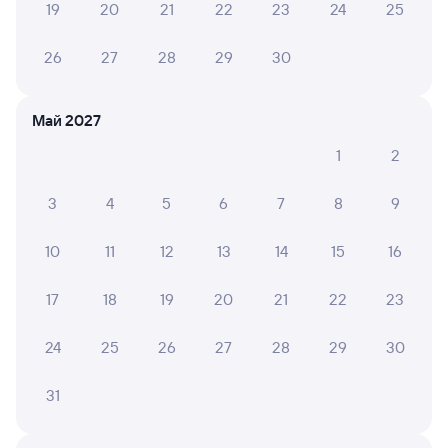
19
20
21
22
23
24
25
6 причин купить ж/д билеты
26
27
28
29
30
Онлайн-покупка за 4 минуты
Онлайн-возврат билетов без очереди в кассу
Май 2027
Выбор любимых мест на схемах вагонов
1
2
Подробные ответы на вопросы о поездке или
покупке
3
4
5
6
7
8
9
СМС-сопровождение до посадки в поезд
10
11
12
13
14
15
16
Оформление без регистрации на сайте
17
18
19
20
21
22
23
24
25
26
27
28
29
30
Частые вопросы
Что нужно, чтобы сесть в поезд?
31
Как поменять билет на другую дату или
на другой поезд?