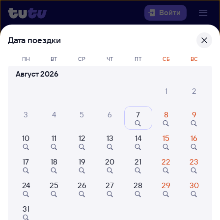
Войти
Дата поездки
Выберите день, чтобы найти
ж/д
билеты Воркута — Коноша-1
ПН
ВТ
СР
ЧТ
ПТ
СБ
ВС
Август 2026
22 года работаем для вас
42 млн путешествуют с на
1
2
Откуда
3
4
5
6
7
8
9
Куда
10
11
12
13
14
15
16
Когда
17
18
19
20
21
22
23
Кто едет
24
25
26
27
28
29
30
Найти поезда
31